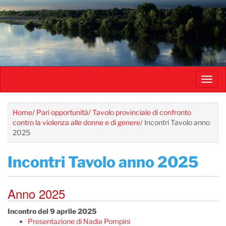
Salta
al
contenuto
principale
Toggl
navig
Home
/
Pari opportunità
/
Tavolo provinciale di confronto
contro la violenza alle donne e di genere
/
Incontri Tavolo anno
2025
Incontri Tavolo anno 2025
Anno 2025
Incontro del 9 aprile 2025
Presentazione di Nadia Pompini