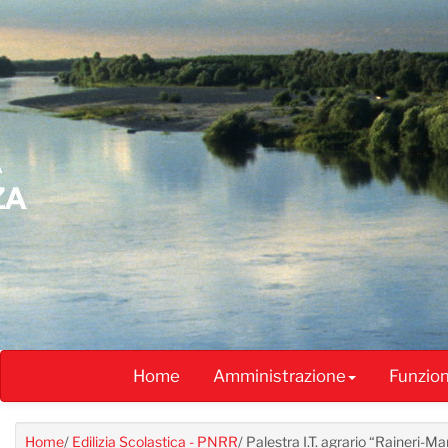
Salta
al
contenuto
principale
Home
Amministrazione
Funzio
Home
/
Edilizia Scolastica - PNRR
/
Palestra I.T. agrario “Raineri-M