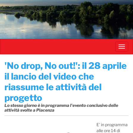
Salta
al
contenuto
principale
Toggl
navig
'No drop, No out!': il 28 aprile
il lancio del video che
riassume le attività del
progetto
Lo stesso giorno è in programma l'evento conclusivo delle
attività svolte a Piacenza
E’ in programma
alle ore 14 di