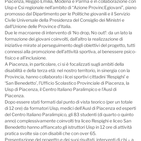
Piacenza, Reggio Emilia, Modena e Parma e in collaborazione con
Uisp e Csi regionale nell’ambito di “Azione ProvincEgiovani”, piano
promosso dal Dipartimento per le Politiche giovanili e il Servizio
Civile Universale della Presidenza del Consiglio dei Ministri e
dall'Unione delle Province d'Italia.
Due le macroaree di intervento di ‘No drop, No out!’: da un lato la
formazione dei giovani coinvolti, dall’altro la realizzazione di
iniziative mirate al perseguimento degli obiettivi del progetto, tutti
connessi alla promozione dell’attività sportiva, al benessere psico-
fisico e all’inclusione.
A Piacenza, in particolare, ci si è focalizzati sugli ambiti della
disabilità e della terza età: nel nostro territorio, in sinergia con la
Provincia, hanno collaborato i licei sportivi cittadini ‘Respighi’ e
‘San Benedetto’, l’Ufficio Scolastico Provinciale di Piacenza, la
Uisp di Piacenza, il Centro Italiano Paralimpico e l’Ausl di
Piacenza.
Dopo essere stati formati dal punto di vista teorico (per un totale
di 12 ore) da formatori Uisp, medici dell’Ausl di Piacenza ed esperti
del Centro Italiano Paralimpico, gli 83 studenti (di quarto o quinto
anno) complessivamente coinvolti tra liceo Respighi e liceo San
Benedetto hanno affiancato gli istruttori Uisp in 12 ore di attività
pratica svolte sia con disabili che con over 65.
Presentazione del progetto e dei suoi risultati, interventi di chi – a