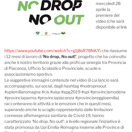
mercoledì 28
aprile la
premiere del
video (che sarà
disponibile al link
https://www.youtube.com/watch?v=g1j8sR78NKY
) che riassume
i 12 mesi di lavoro di
‘No drop, No out!’
, progetto che ha coinvolto
anche il nostro territorio grazie alla proficua sinergia tra Provincia
di Piacenza, Ufficio Scolastico Provinciale, scuole e
associazionismo sportivo.
Le suggestive immagini contenute nel video (il cui lancio sarà
accompagnato, sui social, dagli hashtag #nodropnoout
#upiemiliaromagna #cis #uisp #apg2019 #upi #provinciamodena
#provinciaparma #provinciapiacenza #provinciareggioemilia)
racconteranno le attività e le emozioni che in questi mesi,
superando anche lo scoglio rappresentato dalle limitazioni
connesse all’emergenza sanitaria da Covid-19, hanno
caratterizzato ‘No drop, No out!’: a livello regionale l’iniziativa è
stata promossa da Upi Emilia-Romagna insieme alle Province di