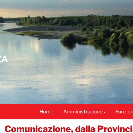
Salta
al
contenuto
principale
Home
Amministrazione
Funzio
​Comunicazione, dalla Provinc