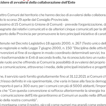
dere di avvalersi della collaborazione dell’Ente
ro Comuni del territorio che hanno deciso di avvalersi della collaboraz
 lo scorso 29 aprile dal Consiglio Provinciale.
imo di 15 Comuni (o Unione di Comuni) - prevede l'organizzazione, da p
gnate dai relativi comunicati e da ulteriori cinque comunicati per la di
 della Provincia per promuovere le loro principali iniziative di carattere 
contenute nel Decreto Legislativo 18 agosto 2000, n. 267 (Testo unico dell
o regionale e nella Legge 7 giugno 2000, n. 150 "Disciplina delle attiv
onvenzioni al fine di svolgere in modo coordinato determinati servizi, tr
ce trasformandole in Enti di secondo livello, ha riconosciuto loro un ruo
tale ruolo anche offrendo ai Comuni la possibilità di avvalersi del propri
comunicazione, attraverso i media, delle principali iniziative e progetti
ne, il servizio sarà fornito gratuitamente fino al 31.12.2021 ai Comuni 
’esso definito in via sperimentale, che varia in base alla fascia demo
importo è pari a 300 euro; per i comuni con più di 5000 abitanti, l’impor
ea che “Con questa convenzione si rafforza ulteriormente la sinergia tra
fficio comunicazione dell’Ente garantiranno ai Comuni un ausilio nella diffusio
io della nostra comunità”.
di montagna come il nostro, piccoli come numeri ma grandi come estensi