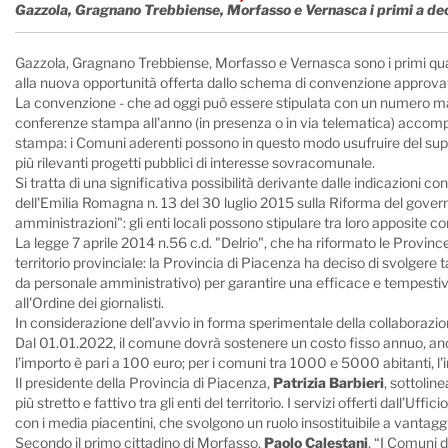
Gazzola, Gragnano Trebbiense, Morfasso e Vernasca i primi a deci
Gazzola, Gragnano Trebbiense, Morfasso e Vernasca sono i primi quatt
alla nuova opportunità offerta dallo schema di convenzione approvato
La convenzione - che ad oggi può essere stipulata con un numero mass
conferenze stampa all'anno (in presenza o in via telematica) accompa
stampa: i Comuni aderenti possono in questo modo usufruire del supporto
più rilevanti progetti pubblici di interesse sovracomunale.
Si tratta di una significativa possibilità derivante dalle indicazioni 
dell'Emilia Romagna n. 13 del 30 luglio 2015 sulla Riforma del govern
amministrazioni": gli enti locali possono stipulare tra loro apposite c
La legge 7 aprile 2014 n.56 c.d. "Delrio", che ha riformato le Provin
territorio provinciale: la Provincia di Piacenza ha deciso di svolgere 
da personale amministrativo) per garantire una efficace e tempestiva 
all'Ordine dei giornalisti.
In considerazione dell’avvio in forma sperimentale della collaborazio
Dal 01.01.2022, il comune dovrà sostenere un costo fisso annuo, anch
l’importo è pari a 100 euro; per i comuni tra 1000 e 5000 abitanti, l’
Il presidente della Provincia di Piacenza,
Patrizia Barbieri
, sottolin
più stretto e fattivo tra gli enti del territorio. I servizi offerti dall’U
con i media piacentini, che svolgono un ruolo insostituibile a vantagg
Secondo il primo cittadino di Morfasso,
Paolo Calestani
, “I Comuni 