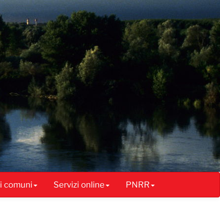
ai comuni
Servizi online
PNRR