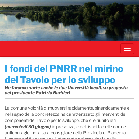
Salta
al
contenuto
principale
Toggl
navig
I fondi del PNRR nel mirino
del Tavolo per lo sviluppo
Ne faranno parte anche le due Università locali, su proposta
del presidente Patrizia Barbieri
La comune volontà di muoversi rapidamente, sinergicamente e
nel segno della concretezza ha caratterizzato gli interventi dei
componenti del Tavolo per lo sviluppo, che si è riunito ieri
(mercoledì 30 giugno)
in presenza, e nel rispetto delle norme
anticontagio, nella sala consigliare della Provincia di Piacenza.
L’incontro si è aperto con l’intervento del presidente della