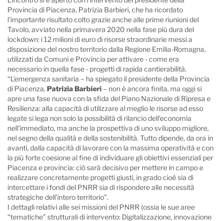
Provincia di Piacenza, Patrizia Barbieri, che ha ricordato
l’importante risultato colto grazie anche alle prime riunioni del
Tavolo, avviato nella primavera 2020 nella fase più dura del
lockdown: i 12 milioni di euro di risorse straordinarie messi a
disposizione del nostro territorio dalla Regione Emilia-Romagna,
utilizzati da Comuni e Provincia per attivare - come era
necessario in quella fase - progetti di rapida cantierabilità.
“L’emergenza sanitaria – ha spiegato il presidente della Provincia
di Piacenza,
Patrizia Barbieri
– non è ancora finita, ma oggi si
apre una fase nuova con la sfida del Piano Nazionale di Ripresa e
Resilienza: alla capacità di utilizzare al meglio le risorse ad esso
legate si lega non solo la possibilità di rilancio dell’economia
nell’immediato, ma anche la prospettiva di uno sviluppo migliore,
nel segno della qualità e della sostenibilità. Tutto dipende, da ora in
avanti, dalla capacità di lavorare con la massima operatività e con
la più forte coesione al fine di individuare gli obiettivi essenziali per
Piacenza e provincia: ciò sarà decisivo per mettere in campo e
realizzare concretamente progetti giusti, in grado cioè sia di
intercettare i fondi del PNRR sia di rispondere alle necessità
strategiche dell’intero territorio”.
I dettagli relativi alle sei missioni del PNRR (ossia le sue aree
“tematiche” strutturali di intervento: Digitalizzazione, innovazione