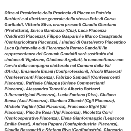
Oltre al Presidente della Provincia di Piacenza Patrizia
Barbieri e al direttore generale dello stesso Ente di Corso
Garibaldi, Vittorio Silva, erano presenti Claudio Giordano
(Prefettura), Enrica Gambazza (Cna), Luca Piacenza
(Coldiretti Piacenza), Filippo Gasparini e Marco Casagrande
(Confagricoltura Piacenza), i sindaci di Castelvetro Piacentino
Luca Quintavalla e di Fiorenzuola Romeo Gandolfi (in
rappresentanza dei Comuni: Gandolfi sarà sostituito dal
sindaco di Vigolzone, Gianluca Argellati, in concomitanza con
l’avvio della campagna elettorale nel Comune della Val
d’Arda), Emanuele Emani (Confprofessioni), Nicolò Maserati
(Confesercenti Piacenza), Fabrizio Samuelli (Confesercenti
Piacenza), Raffaele Chiappa (Unione Commercianti
Piacenza), Alessandra Tencati e Alberto Bottazzi
(Liberaartigiani Piacenza), Lucia Fontana (Ctss), Giuliana
Bensa (Ausl Piacenza), Gianluca Zilocchi (Cgil Piacenza),
Michele Vaghini (Cisl Piacenza), Francesco Bighi (Uil
Piacenza), Pino De Rosa (Ugl Piacenza), Nicoletta Corvi
(Confcooperative Piacenza), Elena Gianformaggio (Legacoop
Emilia Ovest), Andrea Paparo (Confapindustria Piacenza),
Claudio Bassanetti e Stefano Riva (Confindustria), Giancarlo