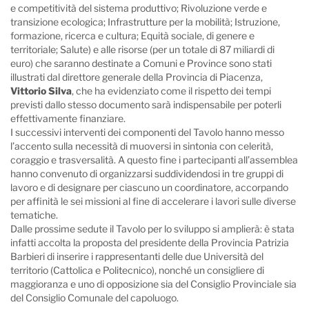
e competitività del sistema produttivo; Rivoluzione verde e
transizione ecologica; Infrastrutture per la mobilità; Istruzione,
formazione, ricerca e cultura; Equità sociale, di genere e
territoriale; Salute) e alle risorse (per un totale di 87 miliardi di
euro) che saranno destinate a Comuni e Province sono stati
illustrati dal direttore generale della Provincia di Piacenza,
Vittorio Silva
, che ha evidenziato come il rispetto dei tempi
previsti dallo stesso documento sarà indispensabile per poterli
effettivamente finanziare.
I successivi interventi dei componenti del Tavolo hanno messo
l’accento sulla necessità di muoversi in sintonia con celerità,
coraggio e trasversalità. A questo fine i partecipanti all’assemblea
hanno convenuto di organizzarsi suddividendosi in tre gruppi di
lavoro e di designare per ciascuno un coordinatore, accorpando
per affinità le sei missioni al fine di accelerare i lavori sulle diverse
tematiche.
Dalle prossime sedute il Tavolo per lo sviluppo si amplierà: è stata
infatti accolta la proposta del presidente della Provincia Patrizia
Barbieri di inserire i rappresentanti delle due Università del
territorio (Cattolica e Politecnico), nonché un consigliere di
maggioranza e uno di opposizione sia del Consiglio Provinciale sia
del Consiglio Comunale del capoluogo.