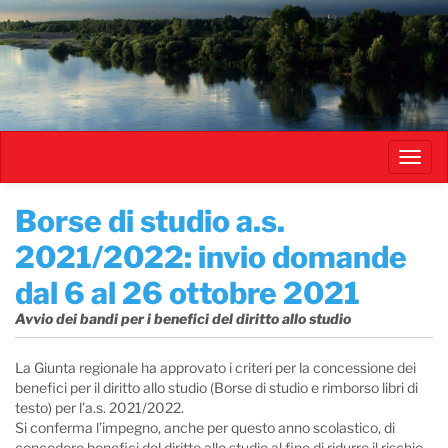
Salta
al
contenuto
principale
Toggl
navig
Borse di studio a.s.
2021/2022: invio domande
dal 6 al 26 ottobre 2021
Avvio dei bandi per i benefici del diritto allo studio
La Giunta regionale ha approvato i criteri per la concessione dei
benefici per il diritto allo studio (Borse di studio e rimborso libri di
testo) per l’a.s. 2021/2022.
Si conferma l’impegno, anche per questo anno scolastico, di
concedere benefici del diritto allo studio al fine di ridurre il rischio