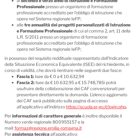
al
secondo e terzo anno di Istruzione e Formazione
Professionale
presso un organismo di formazione
professionale accreditato per l’obbligo di istruzione che
opera nel Sistema regionale IeFP;
alle
tre annualità dei progetti personalizzati di Istruzione
e Formazione Professionale
di cui al comma 2, art. 11 della
L.R. 5/2011 presso un organismo di formazione
professionale accreditato per l’obbligo di istruzione che
opera nel Sistema regionale IeFP;
in possesso del requisito reddituale rappresentato dall’Indicatore
della Situazione Economica Equivalente (ISEE) del richiedente, in
corso di validità, che dovrà rientrare nelle seguenti due fasce:
Fascia 1:
Isee da € 0 a € 10.632,94
Fascia 2:
Isee da € 10.632,95 a € 15.748,78Si potrà
usufruire della collaborazione dei CAF convenzionati per
presentare direttamente la domanda. L’elenco aggiornato
dei CAF sarà pubblicato sulla pagina di accesso
all’applicativo all’indirizzo
https://scuola.er-go.it/login.php
.
Per
informazioni di carattere generale
è inoltre disponibile il
Numero verde regionale 800955157 e la
mail:
formaz@regione.emilia-romagna.it
Per
assistenza tecnica
all’applicativo: