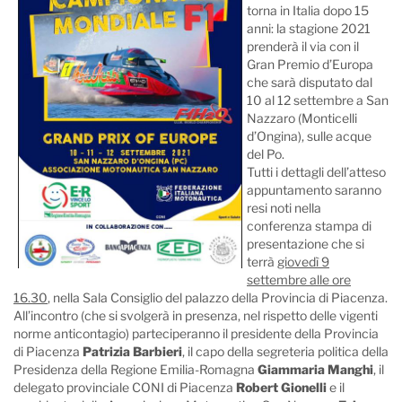
torna in Italia dopo 15
anni: la stagione 2021
prenderà il via con il
Gran Premio d’Europa
che sarà disputato dal
10 al 12 settembre a San
Nazzaro (Monticelli
d’Ongina), sulle acque
del Po.
Tutti i dettagli dell’atteso
appuntamento saranno
resi noti nella
conferenza stampa di
presentazione che si
terrà
giovedì 9
settembre alle ore
16.30
, nella Sala Consiglio del palazzo della Provincia di Piacenza.
All’incontro (che si svolgerà in presenza, nel rispetto delle vigenti
norme anticontagio) parteciperanno il presidente della Provincia
di Piacenza
Patrizia Barbieri
, il capo della segreteria politica della
Presidenza della Regione Emilia-Romagna
Giammaria Manghi
, il
delegato provinciale CONI di Piacenza
Robert Gionelli
e il