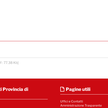
df : 77.38 Kb]
i Provincia di
Pagine utili
Uffici e Contatti
Amministrazione Trasparente