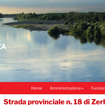
Salta
al
contenuto
principale
Home
Amministrazione
Funzio
Strada provinciale n. 18 di Zer