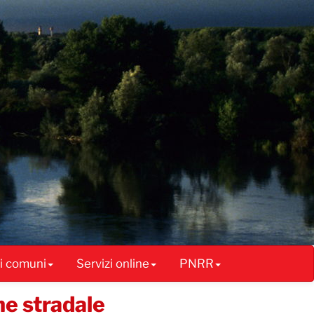
ai comuni
Servizi online
PNRR
ne stradale