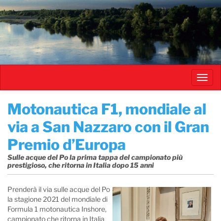
Salta
al
contenuto
principale
Toggl
navig
Motonautica F1, mondiale al
via a San Nazzaro con il Gran
Premio d’Europa
Sulle acque del Po la prima tappa del campionato più
prestigioso, che ritorna in Italia dopo 15 anni
Prenderà il via sulle acque del Po
la stagione 2021 del mondiale di
Formula 1 motonautica Inshore,
campionato che ritorna in Italia