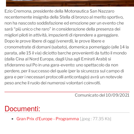
Ezio Cremona, presidente della Motonautica San Nazzaro
recentemente insignita della Stella di bronzo al merito sportivo,
non ha nascosto soddisfazione ed emozione per un evento che
sarà “più unico che raro” in considerazione della presenza dei
migliori piloti in attività, impazienti di riprendere a gareggiare.
Dopo le prove libere di oggi (venerdì), le prove libere e
cronometrate di domani (sabato), domenica pomeriggio (alle 14 la
parata, alle 15 il via) diciotto barche provenienti da tutto il mondo
(dalla Cina al Nord Europa, dagli Usa agli Emirati Arabi) si
sfideranno sul Po in una gara-evento: uno spettacolo da non
perdere, per il successo del quale (per la sicurezza sul campo di
gara e per i necessari protocolli anticontagio) avrà un notevole
peso anche il ruolo dei numerosi volontari coinvolti.
Comunicato del 10/09/2021
Documenti:
Gran Prix d'Europe - Programma
[.jpeg : 77.35 Kb]