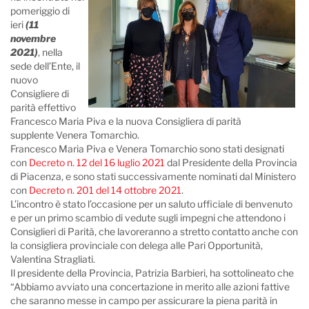
pomeriggio di
ieri
(11
novembre
2021)
, nella
sede dell’Ente, il
nuovo
Consigliere di
parità effettivo
Francesco Maria Piva e la nuova Consigliera di parità
supplente Venera Tomarchio.
Francesco Maria Piva e Venera Tomarchio sono stati designati
con
Decreto n. 12 del 16 luglio 2021
dal Presidente della Provincia
di Piacenza, e sono stati successivamente nominati dal Ministero
con
Decreto n. 201 del 14 ottobre 2021
.
L’incontro è stato l’occasione per un saluto ufficiale di benvenuto
e per un primo scambio di vedute sugli impegni che attendono i
Consiglieri di Parità, che lavoreranno a stretto contatto anche con
la consigliera provinciale con delega alle Pari Opportunità,
Valentina Stragliati.
Il presidente della Provincia, Patrizia Barbieri, ha sottolineato che
“Abbiamo avviato una concertazione in merito alle azioni fattive
che saranno messe in campo per assicurare la piena parità in