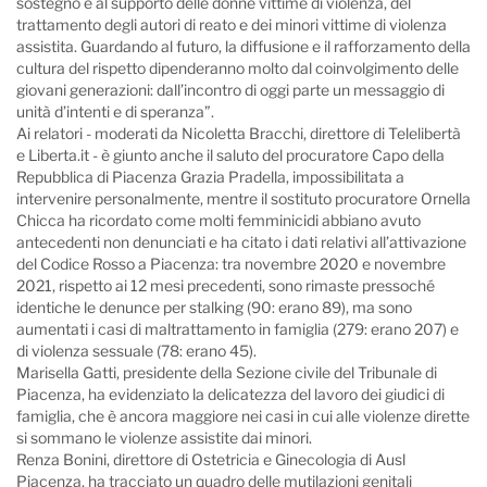
sostegno e al supporto delle donne vittime di violenza, del
trattamento degli autori di reato e dei minori vittime di violenza
assistita. Guardando al futuro, la diffusione e il rafforzamento della
cultura del rispetto dipenderanno molto dal coinvolgimento delle
giovani generazioni: dall’incontro di oggi parte un messaggio di
unità d’intenti e di speranza”.
Ai relatori - moderati da Nicoletta Bracchi, direttore di Telelibertà
e Liberta.it - è giunto anche il saluto del procuratore Capo della
Repubblica di Piacenza Grazia Pradella, impossibilitata a
intervenire personalmente, mentre il sostituto procuratore Ornella
Chicca ha ricordato come molti femminicidi abbiano avuto
antecedenti non denunciati e ha citato i dati relativi all’attivazione
del Codice Rosso a Piacenza: tra novembre 2020 e novembre
2021, rispetto ai 12 mesi precedenti, sono rimaste pressoché
identiche le denunce per stalking (90: erano 89), ma sono
aumentati i casi di maltrattamento in famiglia (279: erano 207) e
di violenza sessuale (78: erano 45).
Marisella Gatti, presidente della Sezione civile del Tribunale di
Piacenza, ha evidenziato la delicatezza del lavoro dei giudici di
famiglia, che è ancora maggiore nei casi in cui alle violenze dirette
si sommano le violenze assistite dai minori.
Renza Bonini, direttore di Ostetricia e Ginecologia di Ausl
Piacenza, ha tracciato un quadro delle mutilazioni genitali