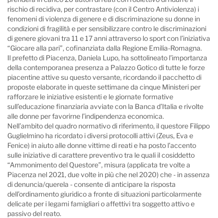
rischio di recidiva, per contrastare (con il Centro Antiviolenza) i
fenomeni di violenza di genere e di discriminazione su donne in
condizioni di fragilità e per sensibilizzare contro le discriminazioni
di genere giovani tra 11 e 17 anni attraverso lo sport con l’iniziativa
“Giocare alla pari”, cofinanziata dalla Regione Emilia-Romagna.
Il prefetto di Piacenza, Daniela Lupo, ha sottolineato l’importanza
della contemporanea presenza a Palazzo Gotico di tutte le forze
piacentine attive su questo versante, ricordando il pacchetto di
proposte elaborate in queste settimane da cinque Ministeri per
rafforzare le iniziative esistenti e le giornate formative
sull’educazione finanziaria avviate con la Banca d’Italia e rivolte
alle donne per favorirne l’indipendenza economica.
Nell’ambito del quadro normativo di riferimento, il questore Filippo
Guglielmino ha ricordato i diversi protocolli attivi (Zeus, Eva e
Fenice) in aiuto alle donne vittime di reati e ha posto l’accento
sulle iniziative di carattere preventivo tra le quali il cosiddetto
“Ammonimento del Questore”, misura (applicata tre volte a
Piacenza nel 2021, due volte in più che nel 2020) che - in assenza
di denuncia/querela - consente di anticipare la risposta
dell’ordinamento giuridico a fronte di situazioni particolarmente
delicate per i legami famigliari o affettivi tra soggetto attivo e
passivo del reato.