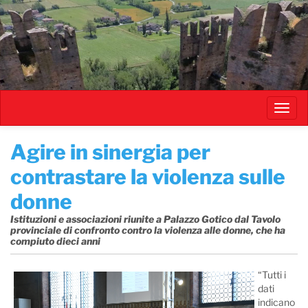
Salta
al
contenuto
principale
Toggl
navig
Agire in sinergia per
contrastare la violenza sulle
donne
Istituzioni e associazioni riunite a Palazzo Gotico dal Tavolo
provinciale di confronto contro la violenza alle donne, che ha
compiuto dieci anni
“Tutti i
dati
indicano