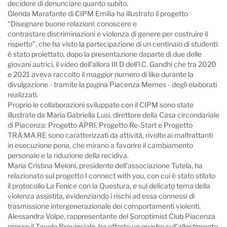
decidere di denunciare quanto subìto.
Glenda Marafante di CIPM Emilia ha illustrato il progetto
“Disegnare buone relazioni: conoscere e
contrastare discriminazioni e violenza di genere per costruire il
rispetto”, che ha visto la partecipazione di un centinaio di studenti:
è stato proiettato, dopo la presentazione daparte di due delle
giovani autrici, il video dell’allora III D dell’I.C. Gandhi che tra 2020
e 2021 aveva raccolto il maggior numero di like durante la
divulgazione - tramite la pagina Piacenza Memes - degli elaborati
realizzati.
Proprio le collaborazioni sviluppate con il CIPM sono state
illustrate da Maria Gabriella Lusi, direttore della Casa circondariale
di Piacenza: Progetto APRI, Progetto Re-Start e Progetto
TRA.MA.RE sono caratterizzati da attività, rivolte ai maltrattanti
in esecuzione pena, che mirano a favorire il cambiamento
personale e la riduzione della recidiva.
Maria Cristina Meloni, presidente dell’associazione Tutela, ha
relazionato sul progetto I connect with you, con cui è stato stilato
il protocollo La Fenice con la Questura, e sul delicato tema della
violenza assistita, evidenziando i rischi ad essa connessi di
trasmissione intergenerazionale dei comportamenti violenti.
Alessandra Volpe, rappresentante del Soroptimist Club Piacenza
presso il Tavolo Provinciale, ha offerto un quadro sull’allestimento,