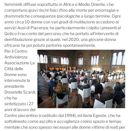
femminili, diffuse soprattutto in Africa e Medio Oriente, che
comportano gravi rischi fisici (fino alla morte per emorragia) e
drammatiche conseguenze psicologiche a lungo termine. Ogni
anno circa 10 donne con vari gradi di mutilazione accedono ai
servizi Ausl di Piacenza: ha particolarmente colpito i presenti al
Gotico il racconto del percorso che ha portato all’intervento di
deinfibulazione grazie al quale, nel 2020, una giovane donna
africana ha poi potuto partorire spontaneamente.
Per il Centro
Antiviolenza
Associazione La
Città delle
Donne sono
intervenute la
presidente
Donatella Scardi,
che ha
sintetizzato i 27
anni di lavoro del
Centro piacentino (costituito dal 1994), ed Ilaria Egeste, che ha
sottolineato come ascolto e accoglienza creino spazio e tempo
mentale che sono spesso necessari alle donne vittime di reati per