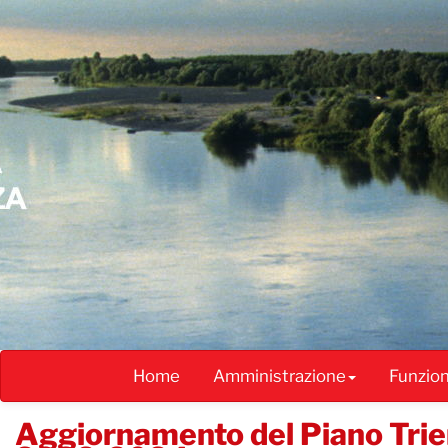
Salta
al
contenuto
principale
Home
Amministrazione
Funzio
Aggiornamento del Piano Trien