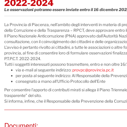
2022-2024
Le osservazioni potranno essere inviate entro il 16 dicembre 202
La Provincia di Piacenza, nell'ambito degli interventi in materia di p
della Corruzione e della Trasparenza – RPCT, deve approvare entro il 
Il Piano Nazionale Anticorruzione (PNA) approvato dall’Autorità Nazi
consultazione, con il coinvolgimento dei cittadini e delle organizzazio
L’avviso è pertanto rivolto ai cittadini, a tutte le associazioni o altre 
provincia, al fine di consentire loro di formulare osservazioni finaliz
P.T.P.C.T. 2022-2024.
Tutti i soggetti interessati possono trasmettere, entro e non oltre 16/
via e-mail al seguente indirizzo:
provpc@provincia.pc.it
per posta al seguente indirizzo: Al Responsabile della Preven
consegnato a mano all'Ufficio Protocollo dell'Ente
Per consentire l'apporto di contributi mirati si allega
il Piano Trienna
trasparente” del sito.
Si informa, infine, che il Responsabile della Prevenzione della Corruzi
Documenti: