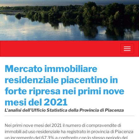
Salta
al
contenuto
principale
Toggl
navig
Mercato immobiliare
residenziale piacentino in
forte ripresa nei primi nove
mesi del 2021
L'analisi dell'Ufficio Statistica della Provincia di Piacenza
Nei primi nove mesi del 2021 il numero di compravendite di
immobili ad uso residenziale ha registrato in provincia di Piacenza
un incremento del 67,3% a confronto con lo stesso periodo del