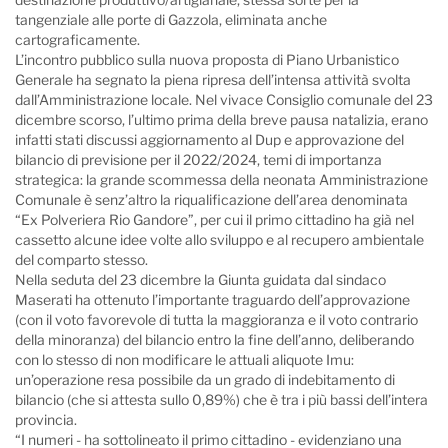
tangenziale alle porte di Gazzola, eliminata anche
cartograficamente.
L’incontro pubblico sulla nuova proposta di Piano Urbanistico
Generale ha segnato la piena ripresa dell’intensa attività svolta
dall’Amministrazione locale. Nel vivace Consiglio comunale del 23
dicembre scorso, l’ultimo prima della breve pausa natalizia, erano
infatti stati discussi aggiornamento al Dup e approvazione del
bilancio di previsione per il 2022/2024, temi di importanza
strategica: la grande scommessa della neonata Amministrazione
Comunale è senz’altro la riqualificazione dell’area denominata
“Ex Polveriera Rio Gandore”, per cui il primo cittadino ha già nel
cassetto alcune idee volte allo sviluppo e al recupero ambientale
del comparto stesso.
Nella seduta del 23 dicembre la Giunta guidata dal sindaco
Maserati ha ottenuto l’importante traguardo dell’approvazione
(con il voto favorevole di tutta la maggioranza e il voto contrario
della minoranza) del bilancio entro la fine dell’anno, deliberando
con lo stesso di non modificare le attuali aliquote Imu:
un’operazione resa possibile da un grado di indebitamento di
bilancio (che si attesta sullo 0,89%) che è tra i più bassi dell’intera
provincia.
“I numeri - ha sottolineato il primo cittadino - evidenziano una