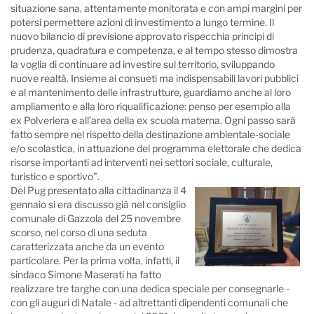
situazione sana, attentamente monitorata e con ampi margini per
potersi permettere azioni di investimento a lungo termine. Il
nuovo bilancio di previsione approvato rispecchia principi di
prudenza, quadratura e competenza, e al tempo stesso dimostra
la voglia di continuare ad investire sul territorio, sviluppando
nuove realtà. Insieme ai consueti ma indispensabili lavori pubblici
e al mantenimento delle infrastrutture, guardiamo anche al loro
ampliamento e alla loro riqualificazione: penso per esempio alla
ex Polveriera e all’area della ex scuola materna. Ogni passo sarà
fatto sempre nel rispetto della destinazione ambientale-sociale
e/o scolastica, in attuazione del programma elettorale che dedica
risorse importanti ad interventi nei settori sociale, culturale,
turistico e sportivo”.
Del Pug presentato alla cittadinanza il 4
gennaio si era discusso già nel consiglio
comunale di Gazzola del 25 novembre
scorso, nel corso di una seduta
caratterizzata anche da un evento
particolare. Per la prima volta, infatti, il
sindaco Simone Maserati ha fatto
realizzare tre targhe con una dedica speciale per consegnarle -
con gli auguri di Natale - ad altrettanti dipendenti comunali che