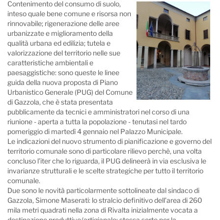
Contenimento del consumo di suolo,
inteso quale bene comune e risorsa non
rinnovabile; rigenerazione delle aree
urbanizzate e miglioramento della
qualità urbana ed edilizia; tutela e
valorizzazione del territorio nelle sue
caratteristiche ambientali e
paesaggistiche: sono queste le linee
guida della nuova proposta di Piano
Urbanistico Generale (PUG) del Comune
di Gazzola, che è stata presentata
pubblicamente da tecnici e amministratori nel corso di una
riunione - aperta a tutta la popolazione - tenutasi nel tardo
pomeriggio di martedì 4 gennaio nel Palazzo Municipale.
Le indicazioni del nuovo strumento di pianificazione e governo del
territorio comunale sono di particolare rilievo perchè, una volta
concluso l’iter che lo riguarda, il PUG delineerà in via esclusiva le
invarianze strutturali e le scelte strategiche per tutto il territorio
comunale.
Due sono le novità particolarmente sottolineate dal sindaco di
Gazzola, Simone Maserati: lo stralcio definitivo dell’area di 260
mila metri quadrati nella zona di Rivalta inizialmente vocata a
destinazione produttivo/artigianale; stessa sorte per la