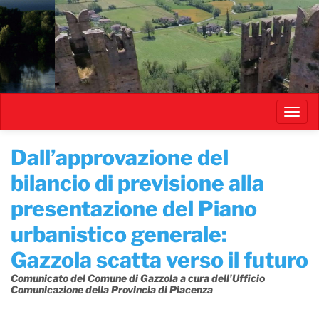
Salta
al
contenuto
principale
Toggl
navig
Dall’approvazione del
bilancio di previsione alla
presentazione del Piano
urbanistico generale:
Gazzola scatta verso il futuro
Comunicato del Comune di Gazzola a cura dell'Ufficio
Comunicazione della Provincia di Piacenza