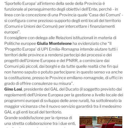
‘Sportello Europa’ all’interno della sede della Provincia è
funzionale al perseguimento degli obiettivi dell’Ente, perché - in
linea con la concezione di una Provincia quale ‘Casa dei Comuni’ -
si configura come prezioso supporto degli enti locali del territorio
(Comuni e Unioni dei Comuni) per intercettare i finanziamenti
europei”.
Il consigliere con delega alle Relazioni istituzionali in materia di
Politiche europee
Giulia Monteleone
ha evidenziato che “Il
‘Progetto Europa’ di UPI Emilia-Romagna intende aiutare tutti i
territori delle province a rendersi partecipi dei processi e dei
progetti dell’Unione Europea e del PNRR, a cominciare dai
Comuni più piccoli, dai borghi e da tutte quelle realtà che fin qui
non hanno saputo o potuto partecipare: in questo senso va anche
la costituzione, presso le Province emiliano-romagnole, di uffici in
grado di offrire consulenze su misura”.
Gino Losi
, presidente del GAL del Ducato (il soggetto previsto dai
regolamenti dell’Unione Europea per la gestione a livello locale dei
programmi europei di sviluppo delle aree rurali), ha sottolineato la
maggior vicinanza che il nuovo servizio garantirà tra il medesimo
GAL e gli enti locali del territorio.
Grande soddisfazione per la ripresa di
una stretta collaborazione tra i due enti,