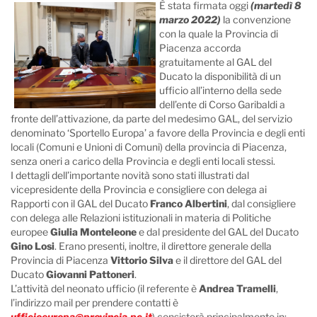
È stata firmata oggi
(martedì 8
marzo 2022)
la convenzione
con la quale la Provincia di
Piacenza accorda
gratuitamente al GAL del
Ducato la disponibilità di un
ufficio all’interno della sede
dell’ente di Corso Garibaldi a
fronte dell’attivazione, da parte del medesimo GAL, del servizio
denominato ‘Sportello Europa’ a favore della Provincia e degli enti
locali (Comuni e Unioni di Comuni) della provincia di Piacenza,
senza oneri a carico della Provincia e degli enti locali stessi.
I dettagli dell’importante novità sono stati illustrati dal
vicepresidente della Provincia e consigliere con delega ai
Rapporti con il GAL del Ducato
Franco Albertini
, dal consigliere
con delega alle Relazioni istituzionali in materia di Politiche
europee
Giulia Monteleone
e dal presidente del GAL del Ducato
Gino Losi
. Erano presenti, inoltre, il direttore generale della
Provincia di Piacenza
Vittorio Silva
e il direttore del GAL del
Ducato
Giovanni Pattoneri
.
L’attività del neonato ufficio (il referente è
Andrea Tramelli
,
l’indirizzo mail per prendere contatti è
ufficioeuropa@provincia.pc.it
) consisterà principalmente in: