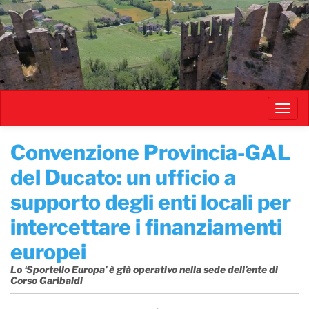
Salta
al
contenuto
principale
Toggl
navig
​Convenzione Provincia-GAL
del Ducato: un ufficio a
supporto degli enti locali per
intercettare i finanziamenti
europei
Lo ‘Sportello Europa’ è già operativo nella sede dell’ente di
Corso Garibaldi