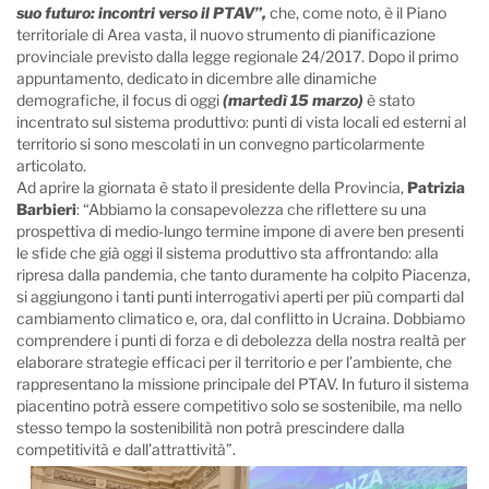
suo futuro: incontri verso il PTAV”,
che, come noto, è il Piano
territoriale di Area vasta, il nuovo strumento di pianificazione
provinciale previsto dalla legge regionale 24/2017. Dopo il primo
appuntamento, dedicato in dicembre alle dinamiche
demografiche, il focus di oggi
(martedì 15 marzo)
è stato
incentrato sul sistema produttivo: punti di vista locali ed esterni al
territorio si sono mescolati in un convegno particolarmente
articolato.
Ad aprire la giornata è stato il presidente della Provincia,
Patrizia
Barbieri
: “Abbiamo la consapevolezza che riflettere su una
prospettiva di medio-lungo termine impone di avere ben presenti
le sfide che già oggi il sistema produttivo sta affrontando: alla
ripresa dalla pandemia, che tanto duramente ha colpito Piacenza,
si aggiungono i tanti punti interrogativi aperti per più comparti dal
cambiamento climatico e, ora, dal conflitto in Ucraina. Dobbiamo
comprendere i punti di forza e di debolezza della nostra realtà per
elaborare strategie efficaci per il territorio e per l’ambiente, che
rappresentano la missione principale del PTAV. In futuro il sistema
piacentino potrà essere competitivo solo se sostenibile, ma nello
stesso tempo la sostenibilità non potrà prescindere dalla
competitività e dall’attrattività”.