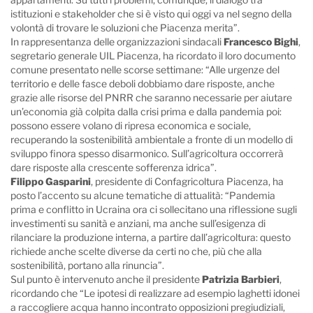
istituzioni e stakeholder che si è visto qui oggi va nel segno della
volontà di trovare le soluzioni che Piacenza merita”.
In rappresentanza delle organizzazioni sindacali
Francesco Bighi
,
segretario generale UIL Piacenza, ha ricordato il loro documento
comune presentato nelle scorse settimane: “Alle urgenze del
territorio e delle fasce deboli dobbiamo dare risposte, anche
grazie alle risorse del PNRR che saranno necessarie per aiutare
un’economia già colpita dalla crisi prima e dalla pandemia poi:
possono essere volano di ripresa economica e sociale,
recuperando la sostenibilità ambientale a fronte di un modello di
sviluppo finora spesso disarmonico. Sull’agricoltura occorrerà
dare risposte alla crescente sofferenza idrica”.
Filippo Gasparini
, presidente di Confagricoltura Piacenza, ha
posto l’accento su alcune tematiche di attualità: “Pandemia
prima e conflitto in Ucraina ora ci sollecitano una riflessione sugli
investimenti su sanità e anziani, ma anche sull’esigenza di
rilanciare la produzione interna, a partire dall’agricoltura: questo
richiede anche scelte diverse da certi no che, più che alla
sostenibilità, portano alla rinuncia”.
Sul punto è intervenuto anche il presidente
Patrizia Barbieri
,
ricordando che “Le ipotesi di realizzare ad esempio laghetti idonei
a raccogliere acqua hanno incontrato opposizioni pregiudiziali,