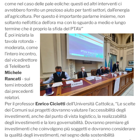
come nel caso delle pale eoliche: questi ed altri interventi ci
avrebbero fornito un prezioso aiuto per tanti settori, dall’energia
all’agricoltura. Per questo è importante parlarne insieme, non
soltanto nell’ottica dell’ora ma con lo sguardo a medio e lungo
termine che è proprio la sfida del PTAV”
È poi iniziata la
tavola rotonda -
moderata, come
l’intero incontro,
dal vicedirettore
di Telelibertà
Michele
Rancati
- sui
temi introdotti
dai precedenti
relatori.
Per il professor
Enrico Ciciotti
dell’Università Cattolica, “Le scelte
dei Comuni sui progetti dovranno valutare l’accessibilità degli
investimenti, anche dal punto di vista logistico, la realizzabilità
degli investimenti e la loro governabilità. Dovranno premiare gli
investimenti che coinvolgono più soggetti e dovranno considerare
la qualità degli investimenti, nel segno della sostenibilità