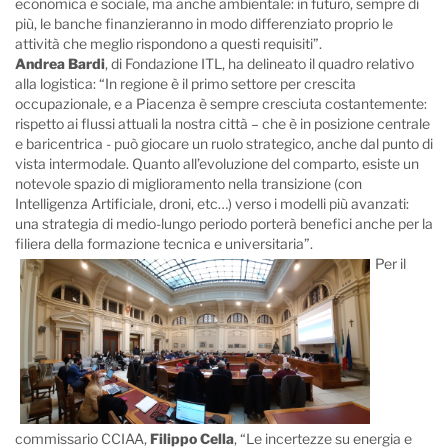
economica e sociale, ma anche ambientale: in futuro, sempre di
più, le banche finanzieranno in modo differenziato proprio le
attività che meglio rispondono a questi requisiti”.
Andrea Bardi
, di Fondazione ITL, ha delineato il quadro relativo
alla logistica: “In regione è il primo settore per crescita
occupazionale, e a Piacenza è sempre cresciuta costantemente:
rispetto ai flussi attuali la nostra città – che è in posizione centrale
e baricentrica - può giocare un ruolo strategico, anche dal punto di
vista intermodale. Quanto all’evoluzione del comparto, esiste un
notevole spazio di miglioramento nella transizione (con
Intelligenza Artificiale, droni, etc…) verso i modelli più avanzati:
una strategia di medio-lungo periodo porterà benefici anche per la
filiera della formazione tecnica e universitaria”.
Per il
commissario CCIAA,
Filippo Cella
, “Le incertezze su energia e