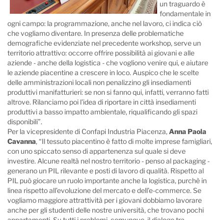
un traguardo è
fondamentale in
ogni campo: la programmazione, anche nel lavoro, ci indica ciò
che vogliamo diventare. In presenza delle problematiche
demografiche evidenziate nel precedente workshop, serve un
territorio attrattivo: occorre offrire possibilità ai giovani e alle
aziende - anche della logistica - che vogliono venire qui, e aiutare
le aziende piacentine a crescere in loco. Auspico che le scelte
delle amministrazioni locali non penalizzino gli insediamenti
produttivi manifatturieri: se non si fanno qui, infatti, verranno fatti
altrove. Rilanciamo poi l’idea di riportare in città insediamenti
produttivi a basso impatto ambientale, riqualificando gli spazi
disponibili”.
Per la vicepresidente di Confapi Industria Piacenza,
Anna Paola
Cavanna
, “Il tessuto piacentino è fatto di molte imprese famigliari,
con uno spiccato senso di appartenenza sul quale si deve
investire. Alcune realtà nel nostro territorio - penso al packaging -
generano un PIL rilevante e posti di lavoro di qualità. Rispetto al
PIL può giocare un ruolo importante anche la logistica, purchè in
linea rispetto all’evoluzione del mercato e dell’e-commerce. Se
vogliamo maggiore attrattività per i giovani dobbiamo lavorare
anche per gli studenti delle nostre università, che trovano pochi
appartamenti. Su tutti i problemi, comunque, il dialogo tra