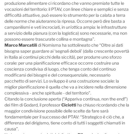
produzione alimentare ci ricordano che vanno premiate tutte le
vocazioni del territorio: il PTAV, con linee chiare e semplici e senza
difficoltà attuative, può essere lo strumento per la calata a terra
delle norme che aiuteranno la ripresa. Occorre però dire basta a
campanilismi e veti incrociati, in un’ottica ampia: le infrastrutture
a servizio della pianura (con la logistica) sono necessarie, ma non
possono essere trascurate collina e montagna”.
Marco Marcatili
di Nomisma ha sottolineato che “Oltre ai dati
bisogna saper guardare ai ‘segnali deboli’ (dalla crescente povertà
in Italia ai continui picchi della siccità), per produrre uno sforzo
corale: per una pianificazione efficace occorre costruire una
coscienza condivisa di luogo, che tenga conto del continuo
modificarsi dei bisogni e del consequenziale, necessario
pacchetto di servizi. Lo sviluppo è una costruzione sociale: la
miglior pianificazione è quella che va a incidere nella dimensione
complessiva - anche spirituale - del territorio”.
Citando la conclusione aperta (“Appariva continua, non the end!”)
dei film di Godard, il professor
Ciciotti
ha chiuso ricordando che la
maggior condivisione possibile delle scelte da fare sarà
fondamentale per il successo del PTAV: “Strategico è ciò che, a
differenza del dirigismo, tiene conto di tutti i soggetti chiamati in
causa”.