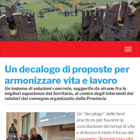
Salta
al
contenuto
principale
Toggl
navig
​Un decalogo di proposte per
armonizzare vita e lavoro
Un insieme di soluzioni concrete, suggerite da alcune fra le
migliori esperienze del territorio, al centro degli interventi dei
relatori del convegno organizzato dalla Provincia
Un "decalogo" delle best
practices per favorire la
conciliazione dei tempi di vita
e di lavoro è stato il focus del
convegno “Armonizzare vita