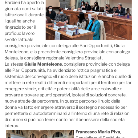
Barbieri ha aperto la
giornata con i saluti
istituzionali, durante
i quali ha anche
ringraziato per il
proficuo lavoro
svolto l’attuale
consigliera provinciale con delega alle Pari Opportunità, Giulia
Monteleone, e la precedente consigliera provinciale con analoga
delega, la consigliera regionale Valentina Stragliati.
La stessa
Giulia Monteleone
, consigliere provinciale con delega
alle Pari Opportunità, ha evidenziato l’ottica pragmatica e
sistemica del convegno: «Il ruolo delle istituzioni è anche quello di
mettere in rete realtà differenti e importanti per il territorio per far
emergere storie, criticità e potenzialità delle aree coinvolte e
provare a trovare spunti operativi, ipotesi di soluzioni concrete,
nuove strade da percorrere. In questo percorso il ruolo della
donna va fatto emergere attraverso il sostegno necessario per
permetterle di autodeterminarsi all’interno di una rete di relazioni
di cui non si può non tener conto per il benessere della società
intera».
Francesco Maria Piva
,
Consigliere di Parità della