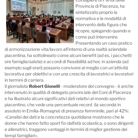
Provincia di Piacenza, ha
sintetizzato proprio la
normativa e le modalità di
intervento della figura che
ricopre, spiegando quando e
come può intervenire.
Presentando un caso pratico
di armonizzazione vita/lavoro all’interno di una realtà aziendale
piacentina, ha sottolineato come alcuni benefit (ad es. i pacchetti
ore famiglia/salute) e accordi di flessibilità ad hoc in azienda (ad
esempio sugli orari) possano convivere al meglio con un’attività
lavorativa per obiettivi e con una crescita di lavoratrici e lavoratori
in termini di carriera.
Il giornalista
Robert Gionelli
- moderatore del convegno - è anche
intervenuto in qualità di delegato provinciale del Coni di Piacenza
e ha illustrato alcuni significativi dati relativi al mondo sportivo
piacentino, che vede una percentuale record (la seconda in
assoluto in Emilia-Romagna) di presenza femminile, pari al 42%:
«L’analisi dei dati e la concretezza quotidiana mostrano che le
donne che hanno fatto sport fin dall’età scolastica, o sono dirigenti
e allenatrici, traggono vantaggi in termini di miglior gestione dei
tempi famigliari».