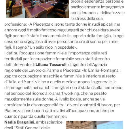
propria esperienza personale,
particolarmente impegnativa
considerando la delicatezza e
lo stress della sua
professione: «A Piacenza ci sono tante donne in ruoli apicali, ma
ancora oggi è molto faticoso raggiungerli per chi desidera avere
figli: per me è stato fondamentale il supporto della famiglia, in ogni
caso sono orgogliosa di aver perso tante ore di sonno per i miei
figli. Il sogno? Un asilo nido in ospedale».
I dati sull’occupazione femminile e l’importanza delle reti
territoriali per l’occupazione femminile sono stati al centro
dell’intervento di
Liliana Tessaroli
, dirigente dell’Agenzia
regionale del Lavoro di Parma e Piacenza: «In Emilia-Romagna il
gap tra occupazione maschile e femminile è inferiore al resto
d’Italia, ed è anzi vicino a quello medio europeo. In generale, la
disomogeneità nei carichi famigliari non è stata risolta nemmeno
nel periodo del ricorso allo smart working, che ha pesato
maggiormente sulle donne. A livello locale, anche se va
considerata la disomogeneità tra i diversi contratti di lavoro, per
Piacenza sono buoni i dati relativi all’occupazione, anche per
quanto riguarda quella femminile».
Nadia Bragalini
, ambasciatrice
degli “Stati Generali delle