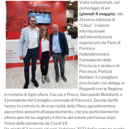
Visita istituzionale, nel
pomeriggio di ieri
(giovedì 5 maggio)
, alla
21esima edizione di
“Cibus”, il salone
internazionale
dell’alimentazione
organizzato da Fiere di
Parma e
Federalimentare.
Il presidente della
Provincia e sindaco di
Piacenza, Patrizia
Barbieri, il consigliere
provinciale con delega ai
Rapporti con la Regione
in materia di Agricoltura, Caccia e Pesca, Giampaolo Maloberti, e
il presidente del Consiglio comunale di Piacenza, Davide Garilli,
hanno incontrato le diverse realtà della filiera agroalimentare
piacentina presenti all’appuntamento, che era particolarmente
atteso perché ha segnato il ritorno del salone parmense dopo
l’inizio della pandemia da Covid-19.
Da martedì 3 maggio ad oggi, l’edizione 2022 dell’evento ha riunito