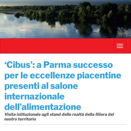
Salta
al
contenuto
principale
Toggl
navig
​‘Cibus’: a Parma successo
per le eccellenze piacentine
presenti al salone
internazionale
dell’alimentazione
Visita istituzionale agli stand delle realtà della filiera del
nostro territorio