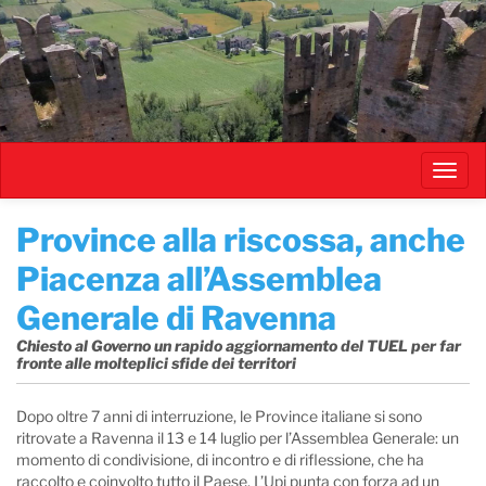
Salta
al
contenuto
principale
Toggl
navig
Province alla riscossa, anche
Piacenza all’Assemblea
Generale di Ravenna
Chiesto al Governo un rapido aggiornamento del TUEL per far
fronte alle molteplici sfide dei territori
Dopo oltre 7 anni di interruzione, le Province italiane si sono
ritrovate a Ravenna il 13 e 14 luglio per l’Assemblea Generale: un
momento di condivisione, di incontro e di riflessione, che ha
raccolto e coinvolto tutto il Paese. L’Upi punta con forza ad un