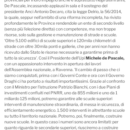
De Pascale, incassando applausi in sala e il sostegno del
presidente Anci Antonio Decaro, cita la legge Delrio, la 56/2014,
la quale, seppur nell'ambito di una riforma incompleta, ha rivisto
profondamente le Province rendendole un ente di secondo livello
(senza più l’elezione diretta) con competenze, ma non troppe
risorse, solo sulla gestione e manutenzione di strade e scuole.
‘Oltre 5.100 edifici di scuole superiori e 120mila chilometri di
strade con oltre 30mila ponti e gallerie, che per anni non hanno
ricevuto dallo Stato le risorse necessarie a garantirne prima di
tutto la sicurezza'. Così il Presidente dell'Upi
Michele de Pascale,
con un appassionato intervento in apertura dei lavori
dell'Assemblea nazionale, a Ravenna. 'Il cambio di passo che ci
siamo conquistati, prima con i Governi Conte e ora con il Governo
Draghi ci ha portato a risultati importantissimi. Grazie al confronto
con il Ministro per l'istruzione Patrizio Bianchi, con i due Piani di
investimenti confluiti nel PNRR, uno da 855 milioni e uno da 1
miliardo 125 milioni, potremo garantire alle scuole superiori
interventi di manutenzione straordinaria, di messa in sicurezza, di
efficientamento energetico. 1.500 interventi in altrettante scuole
su tutto il territorio nazionale. Potremo, poi, finalmente, costruire
nuove scuole. In questo caso i numeri sono ancora limitati: per
quanto riguarda le secondarie superiori, riusciremo a costruire