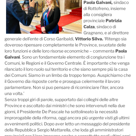
Paola Galvani,
sindaco
di Rottofreno, insieme
alla consigliera
provinciale
Patrizia
Calza
, sindaco di
Gragnano, e al direttore
generale dell’ente di Corso Garibaldi,
Vittorio Silva.
‘Ritengo sia
doveroso ripensare completamente le Province, svuotate delle
loro funzioni e delle loro risorse economiche – commenta
Paola
Galvani
. Sono un fondamentale elemento di congiunzione tra i
Comuni, le Regioni e il Governo Centrale. È importante che venga
rilanciato il loro ruolo sul territorio e che siano sempre più la casa
dei Comuni. Siamo in un limbo da troppo tempo. Auspichiamo che
il Governo dia risposte certe e prosegua celermente il lavoro
parlamentare. Non si puo pensare di ricominciare l’iter, ancora
una volta.’
Senza troppi giri di parole, supportato dai colleghi delle altre
Province e ascoltato dai ministri che sono intervenuti nella due
giorni, il Presidente De Pascale ha sottolineato la necessità
improrogabile della riforma, oggi ancora più urgente visti gli ultimi
avvenimenti politici. Dopo aver letto un messaggio del presidente
della Repubblica Sergio Mattarella, che loda gli amministratori
provinciali per il loro impegno anche e soprattutto negli ultimi anni,