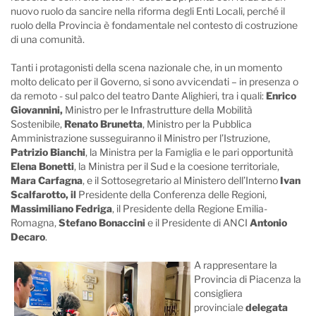
nuovo ruolo da sancire nella riforma degli Enti Locali, perché il
ruolo della Provincia è fondamentale nel contesto di costruzione
di una comunità.
Tanti i protagonisti della scena nazionale che, in un momento
molto delicato per il Governo, si sono avvicendati – in presenza o
da remoto - sul palco del teatro Dante Alighieri, tra i quali:
Enrico
Giovannini,
Ministro per le Infrastrutture della Mobilità
Sostenibile,
Renato Brunetta
, Ministro per la Pubblica
Amministrazione susseguiranno il Ministro per l’Istruzione,
Patrizio Bianchi
, la Ministra per la Famiglia e le pari opportunità
Elena Bonetti
, la Ministra per il Sud e la coesione territoriale,
Mara Carfagna
, e il Sottosegretario al Ministero dell’Interno
Ivan
Scalfarotto, il
Presidente della Conferenza delle Regioni,
Massimiliano Fedriga
, il Presidente della Regione Emilia-
Romagna,
Stefano Bonaccini
e il Presidente di ANCI
Antonio
Decaro
.
A rappresentare la
Provincia di Piacenza la
consigliera
provinciale
delegata