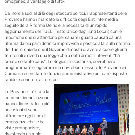
omogeneo, a vantaggio di tutti».
Da nord a sud, al di là degli steccati politici, i rappresentanti delle
Province hanno rimarcato le difficoltà degli Enti intermedi a
seguito della Riforma Delrio e la necessità di un rapido
aggiornamento del TUEL (Testo Unico degli Enti Locali) con le
modifiche che si attendono per sanare i guasti causati da una
riforma da più parti definita improvvida e pasticciata: sulla riforma
del Tuel si chiede che il Governo dimostri di avere a cuore gli enti
territoriali e riveda una legge che a detti di molti inteventi “ha
creato soltanto caos”. Le Regioni, in sostanza, dovrebbero
programmare e legiferare ma dovrebbero essere le Province e i
Comuni a esercitare le funzioni amministrative per dare risposte
rapide e concrete ai territori.
Le Province – è stata la
comune rivendicazione -
hanno dimostrato in più
occasioni di saper
affrontare ogni tipo di
emergenza che le ha
viste protagoniste,
rivestendo un ruolo