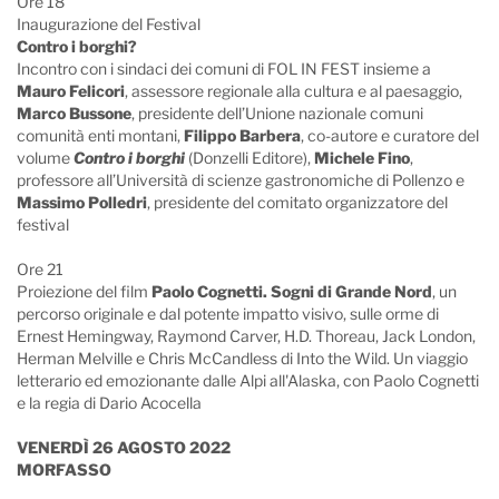
Ore 18
Inaugurazione del Festival
Contro i borghi?
Incontro con i sindaci dei comuni di FOL IN FEST insieme a
Mauro Felicori
, assessore regionale alla cultura e al paesaggio,
Marco Bussone
, presidente dell’Unione nazionale comuni
comunità enti montani,
Filippo Barbera
, co-autore e curatore del
volume
Contro i borghi
(Donzelli Editore),
Michele Fino
,
professore all’Università di scienze gastronomiche di Pollenzo e
Massimo Polledri
, presidente del comitato organizzatore del
festival
Ore 21
Proiezione del film
Paolo Cognetti.
Sogni di Grande Nord
, un
percorso originale e dal potente impatto visivo, sulle orme di
Ernest Hemingway, Raymond Carver, H.D. Thoreau, Jack London,
Herman Melville e Chris McCandless di Into the Wild. Un viaggio
letterario ed emozionante dalle Alpi all'Alaska, con Paolo Cognetti
e la regia di Dario Acocella
VENERDÌ 26 AGOSTO 2022
MORFASSO