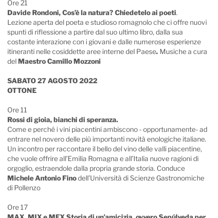
Ore 21
Davide Rondoni, Cos’è la natura? Chiedetelo ai poeti
.
Lezione aperta del poeta e studioso romagnolo che ci offre nuovi
spunti di riflessione a partire dal suo ultimo libro, dalla sua
costante interazione con i giovani e dalle numerose esperienze
itineranti nelle cosiddette aree interne del Paese
.
Musiche a cura
del
Maestro Camillo Mozzoni
SABATO 27 AGOSTO 2022
OTTONE
Ore 11
Rossi di gioia, bianchi di speranza.
Come e perché i vini piacentini ambiscono - opportunamente- ad
entrare nel novero delle più importanti novità enologiche italiane.
Un incontro per raccontare il bello del vino delle valli piacentine,
che vuole offrire all’Emilia Romagna e all’Italia nuove ragioni di
orgoglio, estraendole dalla propria grande storia. Conduce
Michele Antonio Fino
dell’Università di Scienze Gastronomiche
di Pollenzo
Ore 17
MAX, MIX e MEX Storia di un’amicizia, ovvero Sepúlveda per