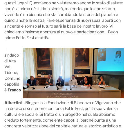
questi luoghi. Quest’anno ne valuteremo anche lo stato di salute:
non è la prima né l'ultima siccità, ma certo quello che stiamo
vivendo è un biennio che sta cambiando la storia del pianeta e
quindi anche la nostra. Fare esperienza di nuovi spazi aperti con
sincerità e sorriso al futuro sarà la base del nostro lavoro. Vi
chiediamo insieme apertura al nuovo e partecipazione… Buon
primo Fol In Fest a tutti!
»
.
Il
sindaco
di Alta
Val
Tidone,
Comune
capofila,
è
Franco
Albertini
: «Ringrazio la Fondazione di Piacenza e Vigevano che
ha deciso di sostenere con forza Fol In Fest, per la sua valenza
culturale e sociale. Si tratta di un progetto nel quale abbiamo
creduto fortemente, come ente capofila, perché punta a una
concreta valorizzazione del capitale naturale, storico-artistico e