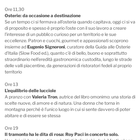
Ore 11,30
Osterie: da occasione a destinazione
Se un tempo ci si fermava all’osteria quando capitava, oggi ci si va
di proposito e spesso è proprio l’oste con il suo lavoro a creare
l’interesse di un pubblico curioso per un territorio e le sue
eccellenze. Patron e cuochi, gourmet e appassionati scoprono
insieme ad
Eugenio Signoroni
, curatore della Guida alle Osterie
d’Italia (Slow Food ed.), quanto c’è di bello, buono e soprattutto
straordinario nell’eredità gastronomica custodita, lungo le strade
delle valli piacentine, da generazioni di ristoratori fedeli al proprio
territorio
Ore 13
L’equilibrio delle lucciole
A pranzo con
Valeria Tron
, autrice del libro omonimo: una storia di
scelte nuove, di amore e di natura. Una donna che torna in
montagna perché è l’unico luogo in cui si sente davvero di poter
abitare e di essere se stessa
Ore 19
Il tramonto ha le dita di rosa: Roy Paci in concerto solo.