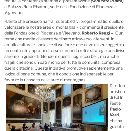
tenuta la conferenza stampa di presentazione
(vedi foto in alto)
a Palazzo Rota Pisaroni, sede della Fondazione di Piacenza e
Vigevano.
«L’ente che presiedo ha fra i suoi obiettivi programmatici quello di
valorizzare le nostre aree di montagna – commenta il presidente
della Fondazione di Piacenza e Vigevano,
Roberto Reggi
–. È un
tema che merita di essere declinato attraverso interventi in
ambito culturale, sociale e di welfare e che deve essere oggetto di
un confronto approfondito: solo creando reti e strategie condivise
saremo in grado di difendere questi luoghi così belli, ma anche
fragili, che sono un patrimonio per tutta la comunità, compresa
quella cittadina. Questa iniziativa promuove sapientemente una
logica di bene comune, che è condizione indispensabile per
favorire la rinascita delle aree di montagna».
Direttore
artistico
di Fol In
Fest è
Paolo
Verri
,
che ha
guidato