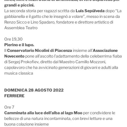
grandi e piccini.
La seconda storia per ragazzi scritta da
Luis Sepúlveda
dopo “La
gabbianella e il gatto che le insegnò a volare”, messo in scena da
Renzo Sicco e Lino Spadaro, fondatore e direttore artistico di
Assemblea Teatro
Ore 19,30
Pierino e il lupo.
Il
Conservatorio Nicolini di Piacenza
insieme all’
Associazione
Novecento
pone all’ascolto l’adattamento della celeberrima fiaba
di Sergej Prokofiev, diretto dal Maestro Camillo Mozzoni,
capolavoro che ha avvicinato generazioni di giovani e adulti alla
musica classica
DOMENICA 28 AGOSTO 2022
FERRIERE
Ore 7
Camminata alla luce dell’alba al lago Moo
per condividere le
bellezze di una natura incontaminata, con brevi letture e una
buona colazione insieme