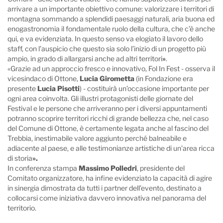
arrivare a un importante obiettivo comune: valorizzare i territori di
montagna sommando a splendidi paesaggi naturali, aria buona ed
enogastronomia il fondamentale ruolo della cultura, che c’è anche
qui, e va evidenziata. In questo senso va elogiato il lavoro dello
staff, con l’auspicio che questo sia solo l’inizio di un progetto più
ampio, in grado di allargarsi anche ad altri territori
»
.
«Grazie ad un approccio fresco e innovativo, Fol In Fest - osserva il
vicesindaco di Ottone,
Lucia Girometta
(in Fondazione era
presente
Lucia Pisotti
) - costituirà un’occasione importante per
ogni area coinvolta. Gli illustri protagonisti delle giornate del
Festival e le persone che arriveranno per i diversi appuntamenti
potranno scoprire territori ricchi di grande bellezza che, nel caso
del Comune di Ottone, è certamente legata anche al fascino del
Trebbia, inestimabile valore aggiunto perché balneabile e
adiacente al paese, e alle testimonianze artistiche di un’area ricca
di storia
».
In conferenza stampa
Massimo Polledri
, presidente del
Comitato organizzatore, ha infine evidenziato la capacità di agire
in sinergia dimostrata da tutti i partner dell’evento, destinato a
collocarsi come iniziativa davvero innovativa nel panorama del
territorio.