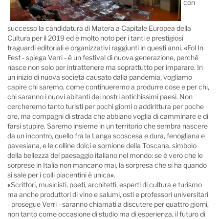
con
successo la candidatura di Matera a Capitale Europea della
Cultura per il 2019 ed è molto noto per i tanti e prestigiosi
traguardi editoriali e organizzativi raggiunti in questi anni.
«
Fol In
Fest - spiega Verri - è un festival di nuova generazione, perché
nasce non solo per intrattenere ma soprattutto per imparare. In
un inizio di nuova società causato dalla pandemia, vogliamo
capire chi saremo, come continueremo a produrre cose e per chi,
chi saranno i nuovi abitanti dei nostri antichissimi paesi. Non
cercheremo tanto turisti per pochi giorni o addirittura per poche
ore, ma compagni di strada che abbiano voglia di camminare e di
farsi stupire. Saremo insieme in un territorio che sembra nascere
da un incontro, quello fra la Langa scoscesa e dura, fenogliana e
pavesiana, e le colline dolci e sornione della Toscana, simbolo
della bellezza del paesaggio italiano nel mondo: se è vero che le
sorprese in Italia non mancano mai, la sorpresa che si ha quando
si sale per i colli piacentini è unica
»
.
«
Scrittori, musicisti, poeti, architetti, esperti di cultura e turismo
ma anche produttori di vino e salumi, osti e professori universitari
- prosegue Verri - saranno chiamati a discutere per quattro giorni,
non tanto come occasione di studio ma di esperienza, il futuro di