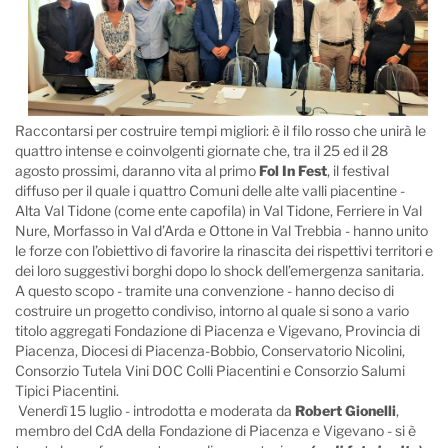
Raccontarsi per costruire tempi migliori: è il filo rosso che unirà le
quattro intense e coinvolgenti giornate che, tra il 25 ed il 28
agosto prossimi, daranno vita al primo
Fol In Fest
, il festival
diffuso per il quale i quattro Comuni delle alte valli piacentine -
Alta Val Tidone (come ente capofila) in Val Tidone, Ferriere in Val
Nure, Morfasso in Val d’Arda e Ottone in Val Trebbia - hanno unito
le forze con l’obiettivo di favorire la rinascita dei rispettivi territori e
dei loro suggestivi borghi dopo lo shock dell’emergenza sanitaria.
A questo scopo - tramite una convenzione - hanno deciso di
costruire un progetto condiviso, intorno al quale si sono a vario
titolo aggregati Fondazione di Piacenza e Vigevano, Provincia di
Piacenza, Diocesi di Piacenza-Bobbio, Conservatorio Nicolini,
Consorzio Tutela Vini DOC Colli Piacentini e Consorzio Salumi
Tipici Piacentini.
Venerdì 15 luglio - introdotta e moderata da
Robert Gionelli
,
membro del CdA della Fondazione di Piacenza e Vigevano - si è