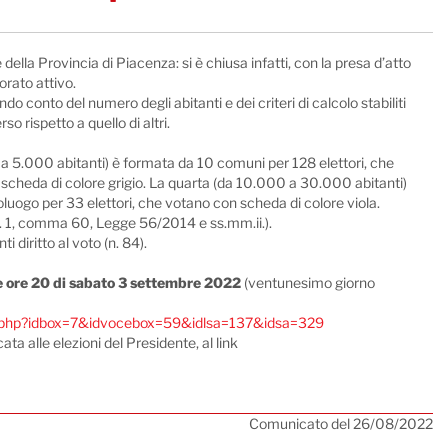
ella Provincia di Piacenza: si è chiusa infatti, con la presa d’atto
orato attivo.
do conto del numero degli abitanti e dei criteri di calcolo stabiliti
 rispetto a quello di altri.
 a 5.000 abitanti) è formata da 10 comuni per 128 elettori, che
 scheda di colore grigio. La quarta (da 10.000 a 30.000 abitanti)
luogo per 33 elettori, che votano con scheda di colore viola.
art. 1, comma 60, Legge 56/2014 e ss.mm.ii.).
 diritto al voto (n. 84).
le ore 20 di sabato 3 settembre 2022
(ventunesimo giorno
ello.php?idbox=7&idvocebox=59&idlsa=137&idsa=329
ta alle elezioni del Presidente, al link
Comunicato del 26/08/2022