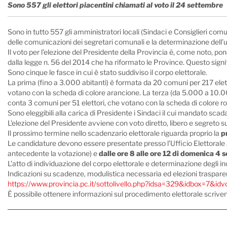
Sono 557 gli elettori piacentini chiamati al voto il 24 settembre
Sono in tutto 557 gli amministratori locali (Sindaci e Consiglieri comu
delle comunicazioni dei segretari comunali e la determinazione dell’uff
Il voto per l’elezione del Presidente della Provincia è, come noto, ponde
dalla legge n. 56 del 2014 che ha riformato le Province. Questo signif
Sono cinque le fasce in cui è stato suddiviso il corpo elettorale.
La prima (fino a 3.000 abitanti) è formata da 20 comuni per 217 elet
votano con la scheda di colore arancione. La terza (da 5.000 a 10.00
conta 3 comuni per 51 elettori, che votano con la scheda di colore ro
Sono eleggibili alla carica di Presidente i Sindaci il cui mandato sca
L'elezione del Presidente avviene con voto diretto, libero e segreto sul
Il prossimo termine nello scadenzario elettorale riguarda proprio la
p
Le candidature devono essere presentate presso l’Ufficio Elettorale 
antecedente la votazione) e
dalle ore 8 alle ore 12 di domenica 4
L’atto di individuazione del corpo elettorale e determinazione degli in
Indicazioni su scadenze, modulistica necessaria ed elezioni trasparenti 
https://www.provincia.pc.it/sottolivello.php?idsa=329&idbox=7&i
È possibile ottenere informazioni sul procedimento elettorale scrivend