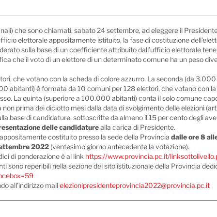
nali) che sono chiamati, sabato 24 settembre, ad eleggere il Presidente d
icio elettorale appositamente istituito, la fase di costituzione dell’elett
rato sulla base di un coefficiente attribuito dall’ufficio elettorale tenen
ica che il voto di un elettore di un determinato comune ha un peso diverso
tori, che votano con la scheda di colore azzurro. La seconda (da 3.000
0 abitanti) è formata da 10 comuni per 128 elettori, che votano con la
sso. La quinta (superiore a 100.000 abitanti) conta il solo comune capo
da non prima dei diciotto mesi dalla data di svolgimento delle elezioni (
la base di candidature, sottoscritte da almeno il 15 per cento degli aventi
resentazione delle candidature
alla carica di Presidente.
appositamente costituito presso la sede della Provincia
dalle ore 8 al
 settembre 2022
(ventesimo giorno antecedente la votazione).
dici di ponderazione è al link
https://www.provincia.pc.it/linksottoliv
sono reperibili nella sezione del sito istituzionale della Provincia dedica
dvocebox=59
o all’indirizzo mail
elezionipresidenteprovincia2022@provincia.pc.it