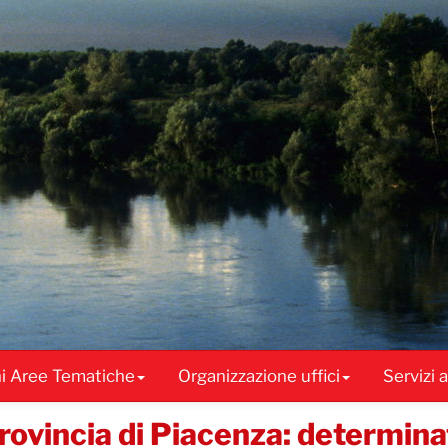
ni Aree Tematiche
Organizzazione uffici
Servizi 
rovincia di Piacenza: determinat