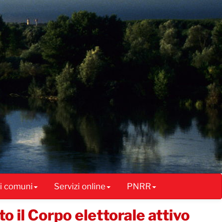
ai comuni
Servizi online
PNRR
o il Corpo elettorale attivo