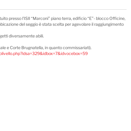
tuito presso l’ISII “Marconi” piano terra, edificio “E”- blocco Officine,
’ubicazione del seggio è stata scelta per agevolare il raggiungimento
getti diversamente abili.
gnale e Corte Brugnatella, in quanto commissariati).
ottolivello.php?idsa=329&idbox=7&idvocebox=59