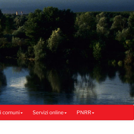
ai comuni
Servizi online
PNRR