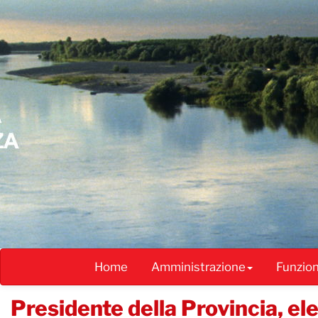
Salta
al
contenuto
principale
Home
Amministrazione
Funzio
Presidente della Provincia, e