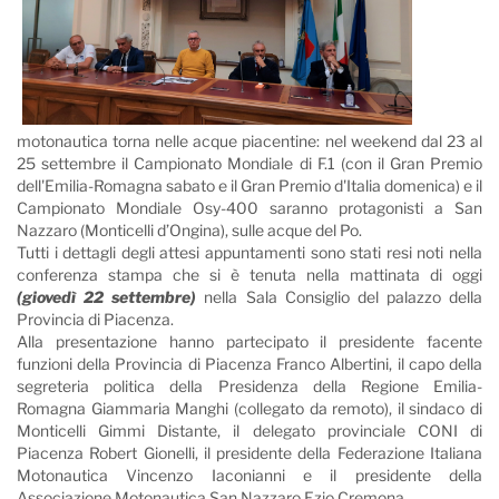
motonautica torna nelle acque piacentine: nel weekend dal 23 al
25 settembre il Campionato Mondiale di F.1 (con il Gran Premio
dell'Emilia-Romagna sabato e il Gran Premio d'Italia domenica) e il
Campionato Mondiale Osy-400 saranno protagonisti a San
Nazzaro (Monticelli d’Ongina), sulle acque del Po.
Tutti i dettagli degli attesi appuntamenti sono stati resi noti nella
conferenza stampa che si è tenuta nella mattinata di oggi
(giovedì 22 settembre)
nella Sala Consiglio del palazzo della
Provincia di Piacenza.
Alla presentazione hanno partecipato il presidente facente
funzioni della Provincia di Piacenza Franco Albertini, il capo della
segreteria politica della Presidenza della Regione Emilia-
Romagna Giammaria Manghi (collegato da remoto), il sindaco di
Monticelli Gimmi Distante, il delegato provinciale CONI di
Piacenza Robert Gionelli, il presidente della Federazione Italiana
Motonautica Vincenzo Iaconianni e il presidente della
Associazione Motonautica San Nazzaro Ezio Cremona.