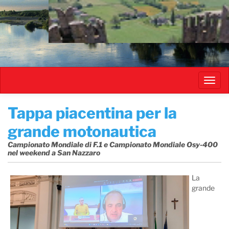
Salta
al
contenuto
principale
Toggl
navig
​Tappa piacentina per la
grande motonautica
Campionato Mondiale di F.1 e Campionato Mondiale Osy-400
nel weekend a San Nazzaro
La
grande