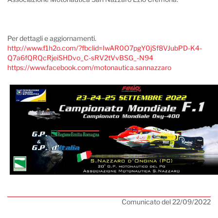
Per dettagli e aggiornamenti.
http://www.f1h2o.com/?fbclid=IwAR0O7pgY0jSf8VJubPD-K4-
Q7a6fQRQcRjeiSHDvo_C-sRV2tVvBSG_-N94
https://www.facebook.com/motonautica.sannazzaro
Comunicato del 22/09/2022