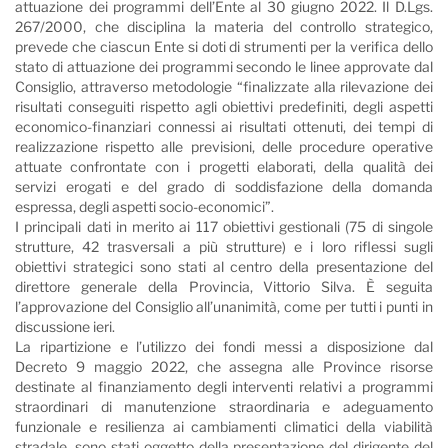
attuazione dei programmi dell’Ente al 30 giugno 2022. Il D.Lgs.
267/2000, che disciplina la materia del controllo strategico,
prevede che ciascun Ente si doti di strumenti per la verifica dello
stato di attuazione dei programmi secondo le linee approvate dal
Consiglio, attraverso metodologie “finalizzate alla rilevazione dei
risultati conseguiti rispetto agli obiettivi predefiniti, degli aspetti
economico-finanziari connessi ai risultati ottenuti, dei tempi di
realizzazione rispetto alle previsioni, delle procedure operative
attuate confrontate con i progetti elaborati, della qualità dei
servizi erogati e del grado di soddisfazione della domanda
espressa, degli aspetti socio-economici”.
I principali dati in merito ai 117 obiettivi gestionali (75 di singole
strutture, 42 trasversali a più strutture) e i loro riflessi sugli
obiettivi strategici sono stati al centro della presentazione del
direttore generale della Provincia, Vittorio Silva. È seguita
l’approvazione del Consiglio all’unanimità, come per tutti i punti in
discussione ieri.
La ripartizione e l’utilizzo dei fondi messi a disposizione dal
Decreto 9 maggio 2022, che assegna alle Province risorse
destinate al finanziamento degli interventi relativi a programmi
straordinari di manutenzione straordinaria e adeguamento
funzionale e resilienza ai cambiamenti climatici della viabilità
stradale, sono stati oggetto della presentazione del dirigente del