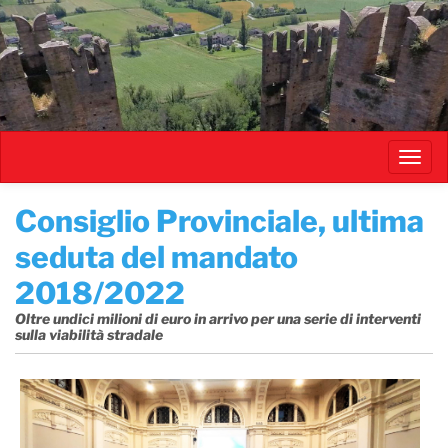
Salta
al
contenuto
principale
Toggl
navig
Consiglio Provinciale, ultima
seduta del mandato
2018/2022
Oltre undici milioni di euro in arrivo per una serie di interventi
sulla viabilità stradale