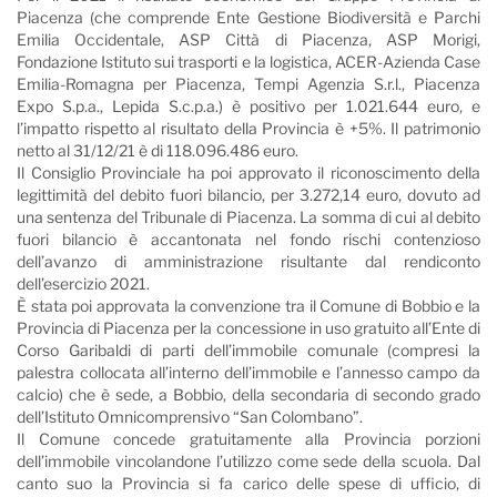
Piacenza (che comprende Ente Gestione Biodiversità e Parchi
Emilia Occidentale, ASP Città di Piacenza, ASP Morigi,
Fondazione Istituto sui trasporti e la logistica, ACER-Azienda Case
Emilia-Romagna per Piacenza, Tempi Agenzia S.r.l., Piacenza
Expo S.p.a., Lepida S.c.p.a.) è positivo per 1.021.644 euro, e
l’impatto rispetto al risultato della Provincia è +5%. Il patrimonio
netto al 31/12/21 è di 118.096.486 euro.
Il Consiglio Provinciale ha poi approvato il riconoscimento della
legittimità del debito fuori bilancio, per 3.272,14 euro, dovuto ad
una sentenza del Tribunale di Piacenza. La somma di cui al debito
fuori bilancio è accantonata nel fondo rischi contenzioso
dell’avanzo di amministrazione risultante dal rendiconto
dell’esercizio 2021.
È stata poi approvata la convenzione tra il Comune di Bobbio e la
Provincia di Piacenza per la concessione in uso gratuito all’Ente di
Corso Garibaldi di parti dell’immobile comunale (compresi la
palestra collocata all’interno dell’immobile e l’annesso campo da
calcio) che è sede, a Bobbio, della secondaria di secondo grado
dell’Istituto Omnicomprensivo “San Colombano”.
Il Comune concede gratuitamente alla Provincia porzioni
dell’immobile vincolandone l’utilizzo come sede della scuola. Dal
canto suo la Provincia si fa carico delle spese di ufficio, di