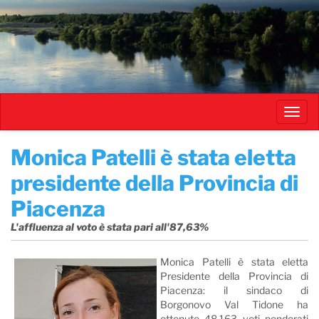
Salta
al
contenuto
principale
Toggl
navig
Monica Patelli è stata eletta
presidente della Provincia di
Piacenza
L'affluenza al voto è stata pari all'87,63%
Monica Patelli è stata eletta
Presidente della Provincia di
Piacenza: il sindaco di
Borgonovo Val Tidone ha
ottenuto 48.163 voti ponderati