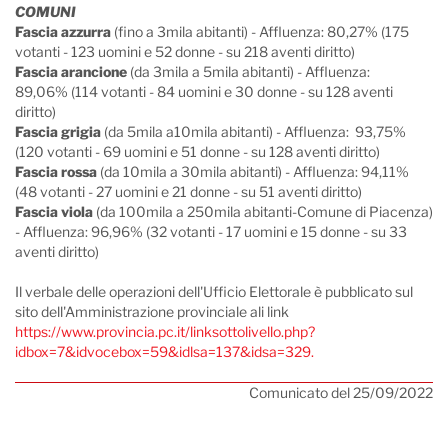
COMUNI
Fascia azzurra
(fino a 3mila abitanti) - Affluenza: 80,27% (175
votanti - 123 uomini e 52 donne - su 218 aventi diritto)
Fascia arancione
(da 3mila a 5mila abitanti) - Affluenza:
89,06% (114 votanti - 84 uomini e 30 donne - su 128 aventi
diritto)
Fascia grigia
(da 5mila a10mila abitanti) - Affluenza: 93,75%
(120 votanti - 69 uomini e 51 donne - su 128 aventi diritto)
Fascia rossa
(da 10mila a 30mila abitanti) - Affluenza: 94,11%
(48 votanti - 27 uomini e 21 donne - su 51 aventi diritto)
Fascia viola
(da 100mila a 250mila abitanti-Comune di Piacenza)
- Affluenza: 96,96% (32 votanti - 17 uomini e 15 donne - su 33
aventi diritto)
Il verbale delle operazioni dell'Ufficio Elettorale è pubblicato sul
sito dell'Amministrazione provinciale ali link
https://www.provincia.pc.it/linksottolivello.php?
idbox=7&idvocebox=59&idlsa=137&idsa=329.
Comunicato del 25/09/2022