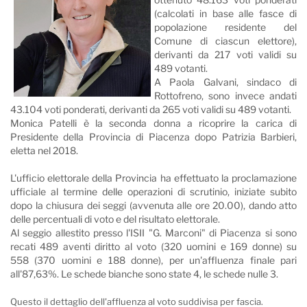
(calcolati in base alle fasce di
popolazione residente del
Comune di ciascun elettore),
derivanti da 217 voti validi su
489 votanti.
A Paola Galvani, sindaco di
Rottofreno, sono invece andati
43.104 voti ponderati, derivanti da 265 voti validi su 489 votanti.
Monica Patelli è la seconda donna a ricoprire la carica di
Presidente della Provincia di Piacenza dopo Patrizia Barbieri,
eletta nel 2018.
L'ufficio elettorale della Provincia ha effettuato la proclamazione
ufficiale al termine delle operazioni di scrutinio, iniziate subito
dopo la chiusura dei seggi (avvenuta alle ore 20.00), dando atto
delle percentuali di voto e del risultato elettorale.
Al seggio allestito presso l'ISII "G. Marconi" di Piacenza si sono
recati 489 aventi diritto al voto (320 uomini e 169 donne) su
558 (370 uomini e 188 donne), per un'affluenza finale pari
all'87,63%. Le schede bianche sono state 4, le schede nulle 3.
Questo il dettaglio dell'affluenza al voto suddivisa per fascia.