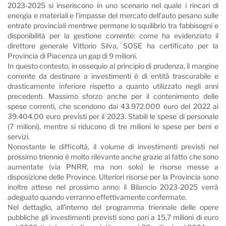
2023-2025 si inseriscono in uno scenario nel quale i rincari di
energia e materiali e l’impasse del mercato dell’auto pesano sulle
entrate provinciali mentrwe permane lo squilibrio tra fabbisogni e
disponibilità per la gestione corrente: come ha evidenziato il
direttore generale Vittorio Silva, SOSE ha certificato per la
Provincia di Piacenza un gap di 9 milioni.
In questo contesto, in ossequio al principio di prudenza, il margine
corrente da destinare a investimenti è di entità trascurabile e
drasticamente inferiore rispetto a quanto utilizzato negli anni
precedenti. Massimo sforzo anche per il contenimento delle
spese correnti, che scendono dai 43.972.000 euro del 2022 ai
39.404.00 euro previsti per il 2023. Stabili le spese di personale
(7 milioni), mentre si riducono di tre milioni le spese per beni e
servizi.
Nonostante le difficoltà, il volume di investimenti previsti nel
prossimo triennio è molto rilevante anche grazie al fatto che sono
aumentate (via PNRR, ma non solo) le risorse messe a
disposizione delle Province. Ulteriori risorse per la Provincia sono
inoltre attese nel prossimo anno: il Bilancio 2023-2025 verrà
adeguato quando verranno effettivamente confermate.
Nel dettaglio, all’interno del programma triennale delle opere
pubbliche gli investimenti previsti sono pari a 15,7 milioni di euro