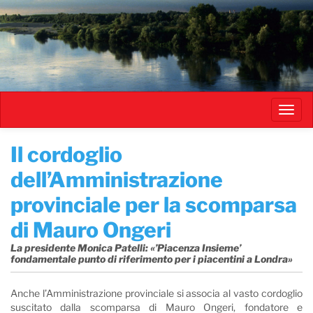
Salta
al
contenuto
principale
Toggl
navig
​Il cordoglio
dell’Amministrazione
provinciale per la scomparsa
di Mauro Ongeri
La presidente Monica Patelli: «’Piacenza Insieme’
fondamentale punto di riferimento per i piacentini a Londra»
Anche l’Amministrazione provinciale si associa al vasto cordoglio
suscitato dalla scomparsa di Mauro Ongeri, fondatore e