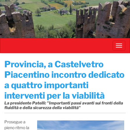
Salta
al
contenuto
principale
Toggl
navig
​Provincia, a Castelvetro
Piacentino incontro dedicato
a quattro importanti
interventi per la viabilità
La presidente Patelli: "Importanti passi avanti sui fronti della
fluidità e della sicurezza della viabilità"
Prosegue a
pieno ritmo la