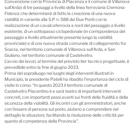
Convenzione con la Provincia di Piacenza e il comune di Villanova
sull’Arda) di tre passaggi a livello della linea ferroviaria Cremona-
Fidenza che determinerà di fatto la creazione di una nuova
viabilità in variante alla S.P. n. 588 dei Due Ponti con la
realizzazione di un cavalcaferrovia a nord del passaggio a livello
esistente, di un sottopasso ciclopedonale (in corrispondenza del
passaggio a livello attualmente presente lungo la viabilità
provinciale) e di una nuova strada comunale di collegamento fra
Soarza, nel territorio comunale di Villanova sull’Arda, e San
Giuliano, nel territorio comunale di Castelvetro.
L’avvio dei lavori, al termine del previsto iter tecnico progettuale, è
prevedibile entro la fine di giugno 2023.
Prima del sopralluogo nei luoghi degli interventi illustrati in
Municipio, la presidente Patelli ha ribadito l’importanza del ciclo di
visite in corso: “In questo 2023 il territorio comunale di
Castelvetro Piacentino è e sarà teatro di importanti interventi
concreti, con importanti passi avanti sui fronti della fluidità e della
sicurezza della viabilità. Gli incontri con gli amministratori, anche
con l’essere di persona sul posto, aiutano a comprendere nel
dettaglio le situazioni, facilitando la risoluzione delle criticità per
quanto di competenza della Provincia”.