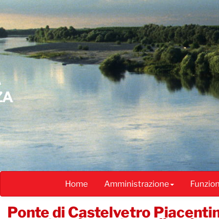
Salta
al
contenuto
principale
Home
Amministrazione
Funzio
Ponte di Castelvetro Piacentino