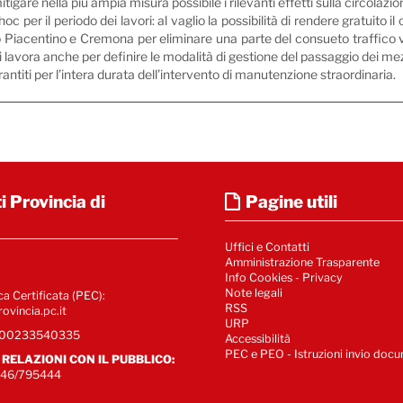
igare nella più ampia misura possibile i rilevanti effetti sulla circolazio
 hoc per il periodo dei lavori: al vaglio la possibilità di rendere gratuit
ro Piacentino e Cremona per eliminare una parte del consueto traffico v
i lavora anche per definire le modalità di gestione del passaggio dei mez
ntiti per l’intera durata dell’intervento di manutenzione straordinaria.
i Provincia di
Pagine utili
Uffici e Contatti
Amministrazione Trasparente
Info Cookies
-
Privacy
Note legali
ca Certificata (PEC):
RSS
ovincia.pc.it
URP
e 00233540335
Accessibilità
PEC e PEO - Istruzioni invio doc
O RELAZIONI CON IL PUBBLICO:
346/795444