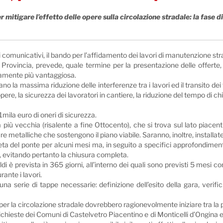
er mitigare l’effetto delle opere sulla circolazione stradale: la fase 
i comunicativi, il bando per l’affidamento dei lavori di manutenzione str
 Provincia, prevede, quale termine per la presentazione delle offerte
icamente più vantaggiosa.
ardano la massima riduzione delle interferenze tra i lavori ed il transito
e, la sicurezza dei lavoratori in cantiere, la riduzione del tempo di chi
1mila euro di oneri di sicurezza.
a più vecchia (risalente a fine Ottocento), che si trova sul lato piacen
re metalliche che sostengono il piano viabile. Saranno, inoltre, installat
leta del ponte per alcuni mesi ma, in seguito a specifici approfondiment
, evitando pertanto la chiusura completa.
aldi è prevista in 365 giorni, all’interno dei quali sono previsti 5 mesi 
rante i lavori.
e una serie di tappe necessarie: definizione dell’esito della gara, verif
nti per la circolazione stradale dovrebbero ragionevolmente iniziare tra la
chieste dei Comuni di Castelvetro Piacentino e di Monticelli d’Ongina 