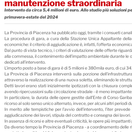
manutenzione straordinaria
Intervento da circa 5,4 milioni di euro. Allo studio più soluzioni p
primavera-estate del 2024
La Provincia di Piacenza ha pubblicato oggi, tramite i consueti canal
La procedura di gara, a cura della Stazione Unica Appaltante della
economiche: il criterio di aggiudicazione è, infatti, l’offerta econom
Dal punto di vista tecnico, i criteri di valutazione delle offerte rigu
alla commessa, il contenimento dell’impatto ambientale durante le oper
dedicati all’intervento.
L’importo posto a base di gara è di 5 milioni e 380mila euro, di cui 34
La Provincia di Piacenza interverrà sulla porzione dell’infrastruttur
attraverso la realizzazione di una nuova soletta, eliminando le struttu
Detti lavori erano stati inizialmente ipotizzati con la chiusura comp
avendo ripercussioni sulla circolazione stradale - è meno impattante
In particolare, la durata delle opere gestite dall’Ente di Corso Garib
ricorso al solo senso unico alternato, invece, per alcuni altri periodi du
In merito alle tempistiche per l’avvio dell’intervento, l’iter preved
aggiudicazione dei lavori, stipula del contratto e consegna dei lavori.
In assenza di ricorsi e altre eventuali criticità, le opere più impatta
Da diverso tempo la Provincia di Piacenza - a coordinamento delle ri