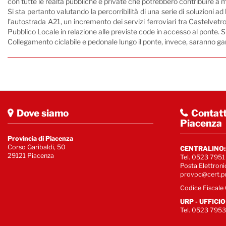
con tutte le realtà pubbliche e private che potrebbero contribuire a mit
Si sta pertanto valutando la percorribilità di una serie di soluzioni ad
l’autostrada A21, un incremento dei servizi ferroviari tra Castelvet
Pubblico Locale in relazione alle previste code in accesso al ponte. S
Collegamento ciclabile e pedonale lungo il ponte, invece, saranno gara
Dove siamo
Contatt
Piacenza
Provincia di Piacenza
Corso Garibaldi, 50
CENTRALINO:
29121 Piacenza
Tel. 0523 7951
Posta Elettroni
provpc@cert.pr
Codice Fiscal
URP - UFFICI
Tel. 0523 795