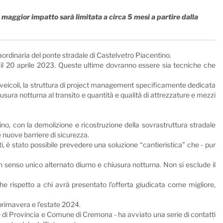
di maggior impatto sarà limitata a circa 5 mesi a partire dalla
aordinaria del ponte stradale di Castelvetro Piacentino.
, il 20 aprile 2023. Queste ultime dovranno essere sia tecniche che
 dei veicoli, la struttura di project management specificamente dedicata
usura notturna al transito e quantità e qualità di attrezzature e mezzi
tino, con la demolizione e ricostruzione della sovrastruttura stradale
e nuove barriere di sicurezza.
i, è stato possibile prevedere una soluzione “cantieristica” che - pur
con senso unico alternato diurno e chiusura notturna. Non si esclude il
iche rispetto a chi avrà presentato l’offerta giudicata come migliore,
 primavera e l’estate 2024.
e di Provincia e Comune di Cremona - ha avviato una serie di contatti