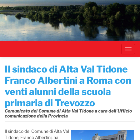
Salta
al
contenuto
principale
Toggl
navig
​Il sindaco di Alta Val Tidone
Franco Albertini a Roma con
venti alunni della scuola
primaria di Trevozzo
Comunicato del Comune di Alta Val Tidone a cura dell'Ufficio
comunicazione della Provincia
Il sindaco del Comune di Alta Val
Tidone, Franco Albertini, ha