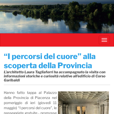
Salta
al
contenuto
principale
Toggl
navig
​“I percorsi del cuore” alla
scoperta della Provincia
L’architetto Laura Tagliaferri ha accompagnato la visita con
informazioni storiche e curiosità relative all’edificio di Corso
Garibaldi
Hanno fatto tappa al Palazzo
della Provincia di Piacenza nel
pomeriggio di ieri (giovedì 11
maggio) “I percorsi del cuore”, le
passeggiate gratuite - promosse