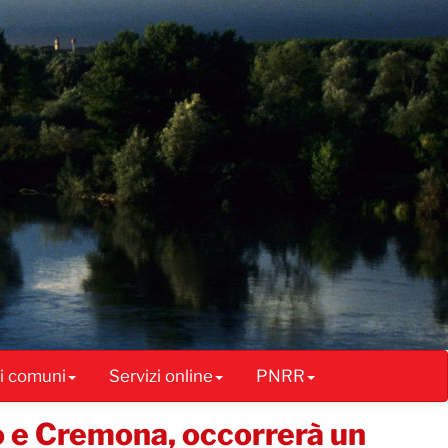
ai comuni
Servizi online
PNRR
o e Cremona, occorrerà un