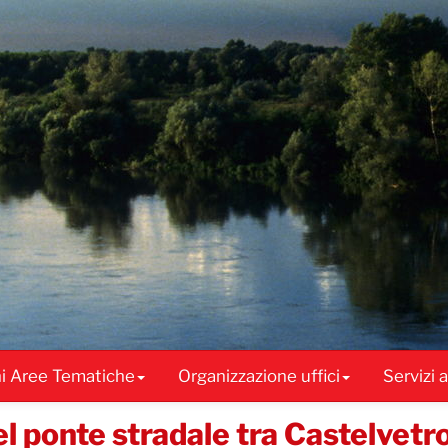
ni Aree Tematiche
Organizzazione uffici
Servizi 
l ponte stradale tra Castelvetr