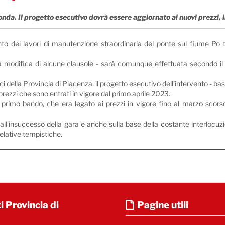
onda. Il progetto esecutivo dovrà essere aggiornato ai nuovi prezzi, i
to dei lavori di manutenzione straordinaria del ponte sul fiume Po 
 modifica di alcune clausole - sarà comunque effettuata secondo il 
 della Provincia di Piacenza, il progetto esecutivo dell’intervento - bas
rezzi che sono entrati in vigore dal primo aprile 2023.
el primo bando, che era legato ai prezzi in vigore fino al marzo sc
i all’insuccesso della gara e anche sulla base della costante interlocu
relative tempistiche.
i Provincia di
Pagine utili