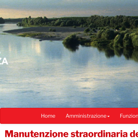
Salta
al
contenuto
principale
Home
Amministrazione
Funzio
Manutenzione straordinaria de