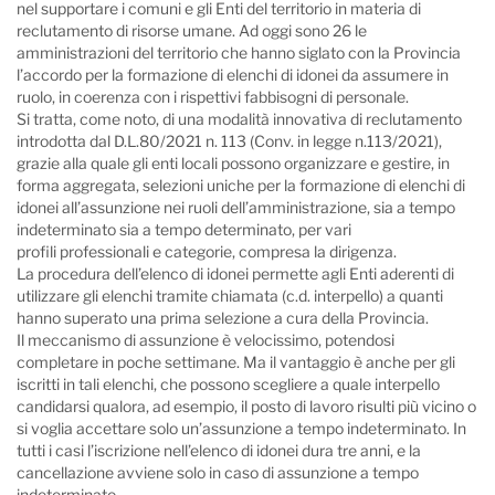
nel supportare i comuni e gli Enti del territorio in materia di
reclutamento di risorse umane. Ad oggi sono 26 le
amministrazioni del territorio che hanno siglato con la Provincia
l’accordo per la formazione di elenchi di idonei da assumere in
ruolo, in coerenza con i rispettivi fabbisogni di personale.
Si tratta, come noto, di una modalità innovativa di reclutamento
introdotta dal D.L.80/2021 n. 113 (Conv. in legge n.113/2021),
grazie alla quale gli enti locali possono organizzare e gestire, in
forma aggregata, selezioni uniche per la formazione di elenchi di
idonei all’assunzione nei ruoli dell’amministrazione, sia a tempo
indeterminato sia a tempo determinato, per vari
profili professionali e categorie, compresa la dirigenza.
La procedura dell’elenco di idonei permette agli Enti aderenti di
utilizzare gli elenchi tramite chiamata (c.d. interpello) a quanti
hanno superato una prima selezione a cura della Provincia.
Il meccanismo di assunzione è velocissimo, potendosi
completare in poche settimane. Ma il vantaggio è anche per gli
iscritti in tali elenchi, che possono scegliere a quale interpello
candidarsi qualora, ad esempio, il posto di lavoro risulti più vicino o
si voglia accettare solo un’assunzione a tempo indeterminato. In
tutti i casi l’iscrizione nell’elenco di idonei dura tre anni, e la
cancellazione avviene solo in caso di assunzione a tempo
indeterminato.