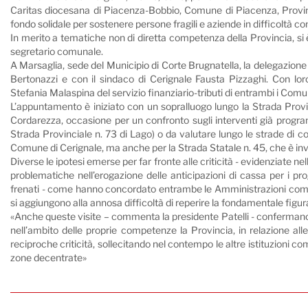
Caritas diocesana di Piacenza-Bobbio, Comune di Piacenza, Provin
fondo solidale per sostenere persone fragili e aziende in difficoltà c
In merito a tematiche non di diretta competenza della Provincia, si è 
segretario comunale.
A Marsaglia, sede del Municipio di Corte Brugnatella, la delegazione
Bertonazzi e con il sindaco di Cerignale Fausta Pizzaghi. Con lo
Stefania Malaspina del servizio finanziario-tributi di entrambi i Comu
L’appuntamento è iniziato con un sopralluogo lungo la Strada Provin
Cordarezza, occasione per un confronto sugli interventi già program
Strada Provinciale n. 73 di Lago) o da valutare lungo le strade di c
Comune di Cerignale, ma anche per la Strada Statale n. 45, che è i
Diverse le ipotesi emerse per far fronte alle criticità - evidenziate 
problematiche nell’erogazione delle anticipazioni di cassa per i pro
frenati - come hanno concordato entrambe le Amministrazioni comunal
si aggiungono alla annosa difficoltà di reperire la fondamentale figu
«Anche queste visite – commenta la presidente Patelli - confermano 
nell’ambito delle proprie competenze la Provincia, in relazione alle 
reciproche criticità, sollecitando nel contempo le altre istituzioni co
zone decentrate»