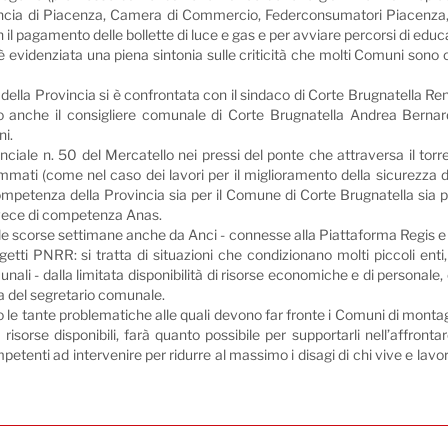
cia di Piacenza, Camera di Commercio, Federconsumatori Piacenza, Ba
on il pagamento delle bollette di luce e gas e per avviare percorsi di edu
evidenziata una piena sintonia sulle criticità che molti Comuni sono cos
 della Provincia si è confrontata con il sindaco di Corte Brugnatella Re
ro anche il consigliere comunale di Corte Brugnatella Andrea Bernar
ni.
ciale n. 50 del Mercatello nei pressi del ponte che attraversa il torr
mati (come nel caso dei lavori per il miglioramento della sicurezza d
ompetenza della Provincia sia per il Comune di Corte Brugnatella sia pe
nvece di competenza Anas.
nelle scorse settimane anche da Anci - connesse alla Piattaforma Regis e 
getti PNRR: si tratta di situazioni che condizionano molti piccoli enti,
i - dalla limitata disponibilità di risorse economiche e di personale,
ra del segretario comunale.
le tante problematiche alle quali devono far fronte i Comuni di monta
risorse disponibili, farà quanto possibile per supportarli nell’affrontar
mpetenti ad intervenire per ridurre al massimo i disagi di chi vive e lavor