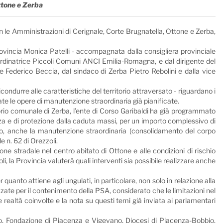
Ottone e Zerba
on le Amministrazioni di Cerignale, Corte Brugnatella, Ottone e Zerba,
rovincia Monica Patelli - accompagnata dalla consigliera provinciale
Coordinatrice Piccoli Comuni ANCI Emilia-Romagna, e dal dirigente del
e Federico Beccia, dal sindaco di Zerba Pietro Rebolini e dalla vice
ondurre alle caratteristiche del territorio attraversato - riguardano i
trate le opere di manutenzione straordinaria già pianificate.
ritorio comunale di Zerba, l’ente di Corso Garibaldi ha già programmato
rezza e di protezione dalla caduta massi, per un importo complessivo di
o, anche la manutenzione straordinaria (consolidamento del corpo
 n. 62 di Orezzoli.
one stradale nel centro abitato di Ottone e alle condizioni di rischio
i, la Provincia valuterà quali interventi sia possibile realizzare anche
 quanto attiene agli ungulati, in particolare, non solo in relazione alla
tizzate per il contenimento della PSA, considerato che le limitazioni nel
 realtà coinvolte e la nota su questi temi già inviata ai parlamentari
ico, Fondazione di Piacenza e Vigevano, Diocesi di Piacenza-Bobbio,