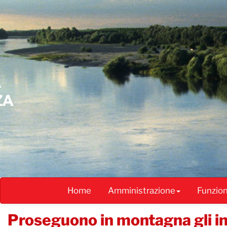
Salta
al
contenuto
principale
Home
Amministrazione
Funzio
​Proseguono in montagna gli inc