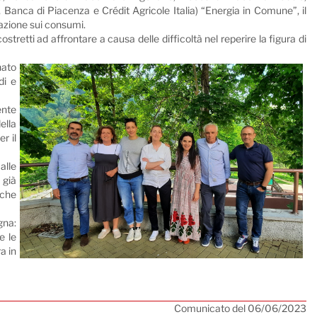
nca di Piacenza e Crédit Agricole Italia) “Energia in Comune”, il
cazione sui consumi.
tretti ad affrontare a causa delle difficoltà nel reperire la figura di
nato
di e
ente
ella
r il
alle
 già
 che
gna:
e le
a in
Comunicato del 06/06/2023