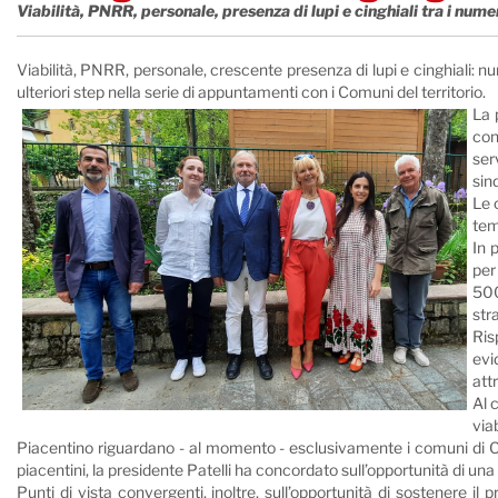
Viabilità, PNRR, personale, presenza di lupi e cinghiali tra i num
Viabilità, PNRR, personale, crescente presenza di lupi e cinghiali: n
ulteriori step nella serie di appuntamenti con i Comuni del territorio.
La 
con
ser
sin
Le 
tem
In 
per
500
str
Ris
evi
att
Al 
via
Piacentino riguardano - al momento - esclusivamente i comuni di Otton
piacentini, la presidente Patelli ha concordato sull’opportunità di una 
Punti di vista convergenti, inoltre, sull’opportunità di sostenere