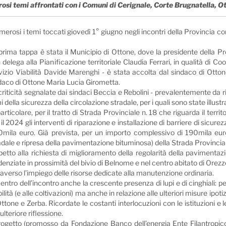
erosi temi affrontati con i Comuni di Cerignale, Corte Brugnatella, 
umerosi i temi toccati giovedì 1° giugno negli incontri della Provincia c
prima tappa è stata il Municipio di Ottone, dove la presidente della P
 delega alla Pianificazione territoriale Claudia Ferrari, in qualità di 
vizio Viabilità Davide Marenghi - è stata accolta dal sindaco di Otton
daco di Ottone Maria Lucia Girometta.
criticità segnalate dai sindaci Beccia e Rebolini - prevalentemente da ric
i della sicurezza della circolazione stradale, per i quali sono state illus
particolare, per il tratto di Strada Provinciale n. 18 che riguarda il ter
 il 2024 gli interventi di riparazione e installazione di barriere di sicu
mila euro. Già prevista, per un importo complessivo di 190mila eur
adale e ripresa della pavimentazione bituminosa) della Strada Provinciale
petto alla richiesta di miglioramento della regolarità della pavimentazi
denziate in prossimità del bivio di Belnome e nel centro abitato di Orezzol
raverso l’impiego delle risorse dedicate alla manutenzione ordinaria.
centro dell’incontro anche la crescente presenza di lupi e di cinghiali: per
bilità (e alle coltivazioni) ma anche in relazione alle ulteriori misure ipo
e e Zerba. Ricordate le costanti interlocuzioni con le istituzioni e le
ulteriore riflessione.
 il progetto (promosso da Fondazione Banco dell’energia Ente Filantrop