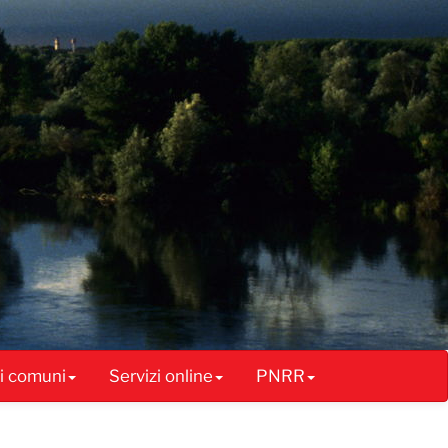
ai comuni
Servizi online
PNRR