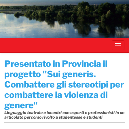
Salta
al
contenuto
principale
Toggl
navig
Presentato in Provincia il
progetto "Sui generis.
Combattere gli stereotipi per
combattere la violenza di
genere"
Linguaggio teatrale e incontri con esperti e professionisti in un
articolato percorso rivolto a studentesse e studenti