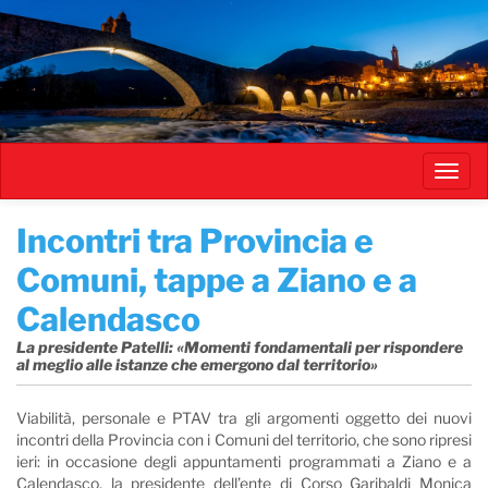
Salta
al
contenuto
principale
Toggl
navig
​Incontri tra Provincia e
Comuni, tappe a Ziano e a
Calendasco
La presidente Patelli: «Momenti fondamentali per rispondere
al meglio alle istanze che emergono dal territorio»
Viabilità, personale e PTAV tra gli argomenti oggetto dei nuovi
incontri della Provincia con i Comuni del territorio, che sono ripresi
ieri: in occasione degli appuntamenti programmati a Ziano e a
Calendasco, la presidente dell’ente di Corso Garibaldi Monica