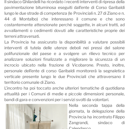
Il sindaco Ghilardelli ha ricordato i recenti interventi di ripresa della
pavimentazione bituminosa eseguiti dall’ente di Corso Garibaldi
lungo le due strade di competenza (le Provinciali n. 27 di Ziano e n.
44 di Montalbo) che interessano il comune e che sono
costantemente attenzionate perché soggette, in alcuni tratti, ad
avvallamenti o cedimenti dovuti alle caratteristiche proprie dei
terreni attraversati.
La Provincia ha assicurato la disponibilità a valutare possibili
interventi di tutela delle utenze deboli nei pressi del salone
polifunzionale del paese e a svolgere un rilievo tecnico per
analizzare soluzioni finalizzate a migliorare la sicurezza di un
incrocio ubicato nella frazione di Vicobarone. Presto, inoltre,
personale dell’ente di corso Garibaldi monitorerà la segnaletica
verticale presente lungo le due Provinciali che attraversano il
territorio comunale di Ziano.
L’incontro ha poi toccato anche ulteriori tematiche di quotidiana
attualità per i Comuni di medie e piccole dimensioni: personale,
bandi di gara e convenzioni per i servizi svolti da volontari.
Nella seconda tappa della
giornata, la delegazione della
Provincia ha incontrato Filippo
Zangrandi, sindaco di
Calendasco.