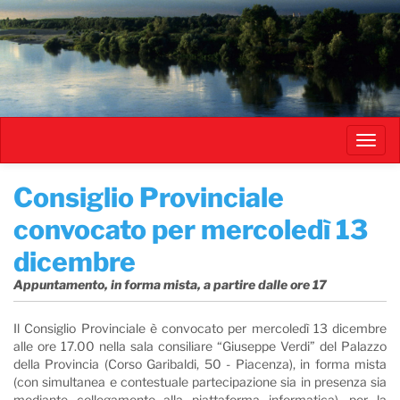
Salta
al
contenuto
principale
Toggl
navig
Consiglio Provinciale
convocato per mercoledì 13
dicembre
Appuntamento, in forma mista, a partire dalle ore 17
Il Consiglio Provinciale è convocato per mercoledì 13 dicembre
alle ore 17.00 nella sala consiliare “Giuseppe Verdi” del Palazzo
della Provincia (Corso Garibaldi, 50 - Piacenza), in forma mista
(con simultanea e contestuale partecipazione sia in presenza sia
mediante collegamento alla piattaforma informatica), per la