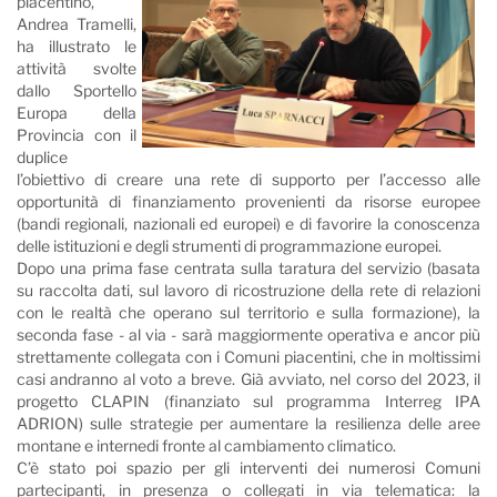
piacentino,
Andrea Tramelli,
ha illustrato le
attività svolte
dallo Sportello
Europa della
Provincia con il
duplice
l’obiettivo di creare una rete di supporto per l’accesso alle
opportunità di finanziamento provenienti da risorse europee
(bandi regionali, nazionali ed europei) e di favorire la conoscenza
delle istituzioni e degli strumenti di programmazione europei.
Dopo una prima fase centrata sulla taratura del servizio (basata
su raccolta dati, sul lavoro di ricostruzione della rete di relazioni
con le realtà che operano sul territorio e sulla formazione), la
seconda fase - al via - sarà maggiormente operativa e ancor più
strettamente collegata con i Comuni piacentini, che in moltissimi
casi andranno al voto a breve. Già avviato, nel corso del 2023, il
progetto CLAPIN (finanziato sul programma Interreg IPA
ADRION) sulle strategie per aumentare la resilienza delle aree
montane e internedi fronte al cambiamento climatico.
C’è stato poi spazio per gli interventi dei numerosi Comuni
partecipanti, in presenza o collegati in via telematica: la