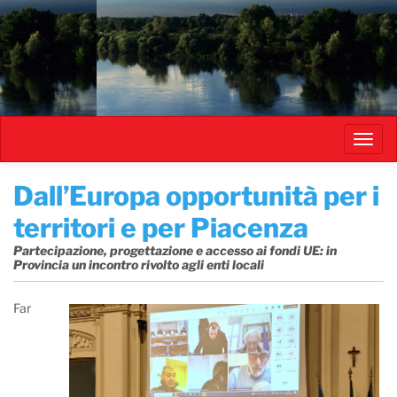
Salta
al
contenuto
principale
Toggl
navig
Dall’Europa opportunità per i
territori e per Piacenza
Partecipazione, progettazione e accesso ai fondi UE: in
Provincia un incontro rivolto agli enti locali
Far