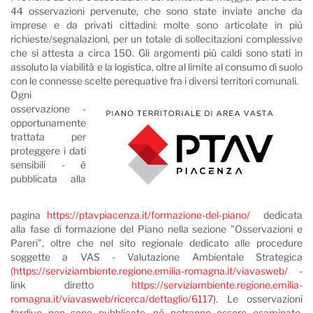
44 osservazioni pervenute, che sono state inviate anche da
imprese e da privati cittadini: molte sono articolate in più
richieste/segnalazioni, per un totale di sollecitazioni complessive
che si attesta a circa 150. Gli argomenti più caldi sono stati in
assoluto la viabilità e la logistica, oltre al limite al consumo di suolo
con le connesse scelte perequative fra i diversi territori comunali.
Ogni
osservazione -
opportunamente
trattata per
proteggere i dati
sensibili - è
pubblicata alla
pagina
https://ptavpiacenza.it/formazione-del-piano/
dedicata
alla fase di formazione del Piano nella sezione "Osservazioni e
Pareri", oltre che nel sito regionale dedicato alle procedure
soggette a VAS - Valutazione Ambientale Strategica
(
https://serviziambiente.regione.emilia-romagna.it/viavasweb/
-
link diretto
https://serviziambiente.regione.emilia-
romagna.it/viavasweb/ricerca/dettaglio/6117
). Le osservazioni
tardive non sono pubblicate, né potranno essere esaminate,