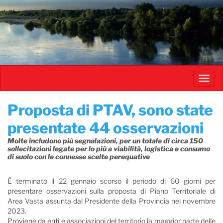
Salta
al
contenuto
principale
Toggl
navig
Proposta di PTAV, sono state
presentate 44 osservazioni
Molte includono più segnalazioni, per un totale di circa 150
sollecitazioni legate per lo più a viabilità, logistica e consumo
di suolo con le connesse scelte perequative
È terminato il 22 gennaio scorso il periodo di 60 giorni per
presentare osservazioni sulla proposta di Piano Territoriale di
Area Vasta assunta dal Presidente della Provincia nel novembre
2023.
Proviene da enti e associazioni del territorio la maggior parte delle