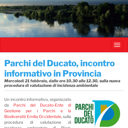
Salta
al
contenuto
principale
Toggl
navig
Parchi del Ducato, incontro
informativo in Provincia
Mercoledì 21 febbraio, dalle ore 10.30 alle 12.30, sulla nuova
procedura di valutazione di incidenza ambientale
Un incontro informativo, organizzato
da
Parchi del Ducato-Ente di
Gestione per i Parchi e la
Biodiversità Emilia Occidentale
, sulla
procedura di valutazione di
incidenza ambientale di Piani,