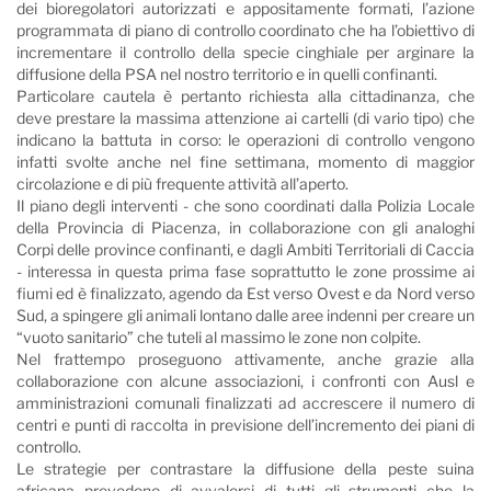
dei bioregolatori autorizzati e appositamente formati, l’azione
programmata di piano di controllo coordinato che ha l’obiettivo di
incrementare il controllo della specie cinghiale per arginare la
diffusione della PSA nel nostro territorio e in quelli confinanti.
Particolare cautela è pertanto richiesta alla cittadinanza, che
deve prestare la massima attenzione ai cartelli (di vario tipo) che
indicano la battuta in corso: le operazioni di controllo vengono
infatti svolte anche nel fine settimana, momento di maggior
circolazione e di più frequente attività all’aperto.
Il piano degli interventi - che sono coordinati dalla Polizia Locale
della Provincia di Piacenza, in collaborazione con gli analoghi
Corpi delle province confinanti, e dagli Ambiti Territoriali di Caccia
- interessa in questa prima fase soprattutto le zone prossime ai
fiumi ed è finalizzato, agendo da Est verso Ovest e da Nord verso
Sud, a spingere gli animali lontano dalle aree indenni per creare un
“vuoto sanitario” che tuteli al massimo le zone non colpite.
Nel frattempo proseguono attivamente, anche grazie alla
collaborazione con alcune associazioni, i confronti con Ausl e
amministrazioni comunali finalizzati ad accrescere il numero di
centri e punti di raccolta in previsione dell’incremento dei piani di
controllo.
Le strategie per contrastare la diffusione della peste suina
africana prevedono di avvalersi di tutti gli strumenti che la