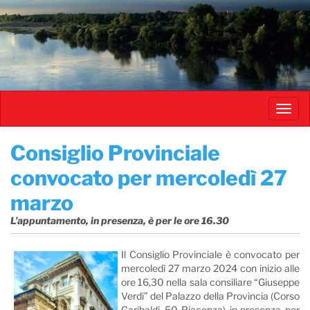
Salta
al
contenuto
principale
Toggl
navig
Consiglio Provinciale
convocato per mercoledì 27
marzo
L’appuntamento, in presenza, è per le ore 16.30
Il Consiglio Provinciale è convocato per
mercoledì 27 marzo 2024 con inizio alle
ore 16,30 nella sala consiliare “Giuseppe
Verdi” del Palazzo della Provincia (Corso
Garibaldi, 50-Piacenza), in presenza, per