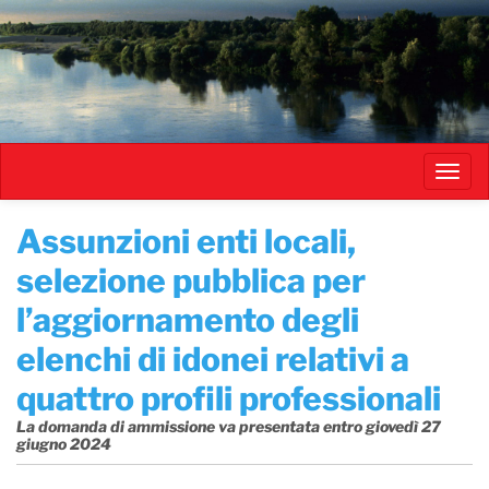
Salta
al
contenuto
principale
Toggl
navig
Assunzioni enti locali,
selezione pubblica per
l’aggiornamento degli
elenchi di idonei relativi a
quattro profili professionali
La domanda di ammissione va presentata entro giovedì 27
giugno 2024