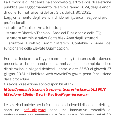
La Provincia di Piacenza ha approvato quattro avvisi di selezione
pubblica per l’aggiornamento, relativo all'anno 2024, degli elenchi
di idonei formati ai sensi dell'art. 3 bis del d.l. 80/2021.
L’aggiornamento degli elenchi di idonei riguarda i seguenti profili
professionali:
· Istruttore Tecnico - Area Istruttori;
· Istruttore Direttivo Tecnico - Area dei Funzionari e delle EQ;
· Istruttore Amministrativo Contabile - Area degli Istruttori;
· Istruttore Direttivo Amministrativo Contabile - Area dei
Funzionari e delle Elevate Qualificazioni.
Per partecipare all’aggiornamento, gli interessati devono
presentare la domanda di ammissione - completa delle
dichiarazioni e allegati richiesti - entro le ore 23.59 di giovedì 27
giugno 2024 all’indirizzo web www.InPA.gov.it, pena l’esclusione
dalla procedura.
Gli avvisi di selezione sono disponibili al link:
https://amministrazionetrasparente.provincia.pc.it/L190/?
idSezione=13&id=&sort=&activePage=&search=
.
Le selezioni uniche per la formazione di elenchi di idonei (i dettagli
sono nel
pdf allegato
) sono una innovativa modalità di
reclutamento che consente alla Provincia di Piacenza, ed ai 30