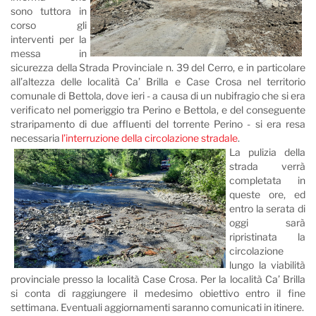
sono tuttora in
corso gli
interventi per la
messa in
sicurezza della Strada Provinciale n. 39 del Cerro, e in particolare
all’altezza delle località Ca’ Brilla e Case Crosa nel territorio
comunale di Bettola, dove ieri - a causa di un nubifragio che si era
verificato nel pomeriggio tra Perino e Bettola, e del conseguente
straripamento di due affluenti del torrente Perino - si era resa
necessaria
l’interruzione della circolazione stradale
.
La pulizia della
strada verrà
completata in
queste ore, ed
entro la serata di
oggi sarà
ripristinata la
circolazione
lungo la viabilità
provinciale presso la località Case Crosa. Per la località Ca’ Brilla
si conta di raggiungere il medesimo obiettivo entro il fine
settimana. Eventuali aggiornamenti saranno comunicati in itinere.