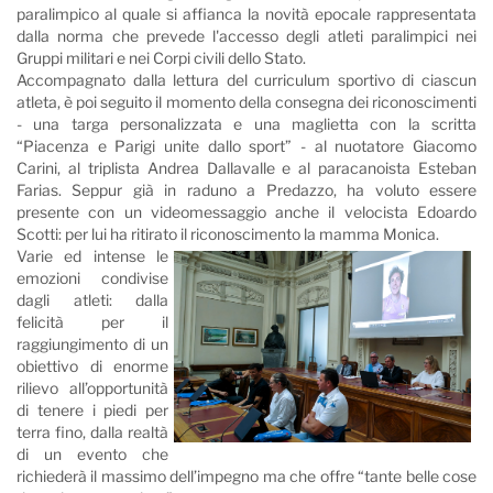
paralimpico al quale si affianca la novità epocale rappresentata
dalla norma che prevede l'accesso degli atleti paralimpici nei
Gruppi militari e nei Corpi civili dello Stato.
Accompagnato dalla lettura del curriculum sportivo di ciascun
atleta, è poi seguito il momento della consegna dei riconoscimenti
- una targa personalizzata e una maglietta con la scritta
“Piacenza e Parigi unite dallo sport” - al nuotatore Giacomo
Carini, al triplista Andrea Dallavalle e al paracanoista Esteban
Farias. Seppur già in raduno a Predazzo, ha voluto essere
presente con un videomessaggio anche il velocista Edoardo
Scotti: per lui ha ritirato il riconoscimento la mamma Monica.
Varie ed intense le
emozioni condivise
dagli atleti: dalla
felicità per il
raggiungimento di un
obiettivo di enorme
rilievo all’opportunità
di tenere i piedi per
terra fino, dalla realtà
di un evento che
richiederà il massimo dell’impegno ma che offre “tante belle cose