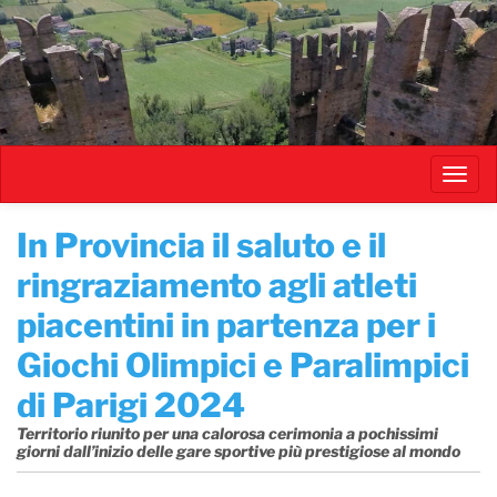
Salta
al
contenuto
principale
Toggl
navig
In Provincia il saluto e il
ringraziamento agli atleti
piacentini in partenza per i
Giochi Olimpici e Paralimpici
di Parigi 2024
Territorio riunito per una calorosa cerimonia a pochissimi
giorni dall’inizio delle gare sportive più prestigiose al mondo