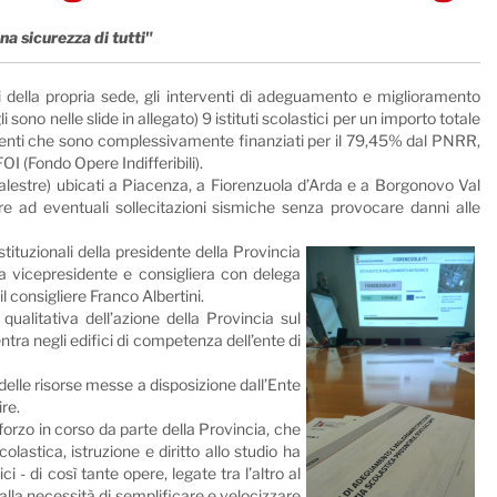
na sicurezza di tutti"
i della propria sede, gli interventi di adeguamento e miglioramento
i sono nelle slide in allegato) 9 istituti scolastici per un importo totale
imenti che sono complessivamente finanziati per il 79,45% dal PNRR,
OI (Fondo Opere Indifferibili).
alestre) ubicati a Piacenza, a Fiorenzuola d’Arda e a Borgonovo Val
ere ad eventuali sollecitazioni sismiche senza provocare danni alle
tituzionali della presidente della Provincia
la vicepresidente e consigliera con delega
 il consigliere Franco Albertini.
qualitativa dell’azione della Provincia sul
ntra negli edifici di competenza dell’ente di
 delle risorse messe a disposizione dall’Ente
ire.
forzo in corso da parte della Provincia, che
lastica, istruzione e diritto allo studio ha
- di così tante opere, legate tra l’altro al
 alla necessità di semplificare e velocizzare