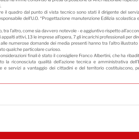
.
re il quadro dal punto di vista tecnico sono stati il dirigente del servi
responsabile dell’U.O. “Progettazione manutenzione Edilizia scolastica e
, tra l’altro, come sia davvero notevole - e aggiuntivo rispetto all’acco
i appalti attivi, 13 le imprese all’opera, 7 gli incarichi professionali pe
 alle numerose domande dei media presenti hanno tra l’altro illustrato 
to qualche particolare curioso.
considerazioni finali è stato il consigliere Franco Albertini, che ha ribadi
to la riconosciuta qualità dell’azione tecnica e amministrativa dell
e servizi a vantaggio dei cittadini e del territorio costituiscono, p