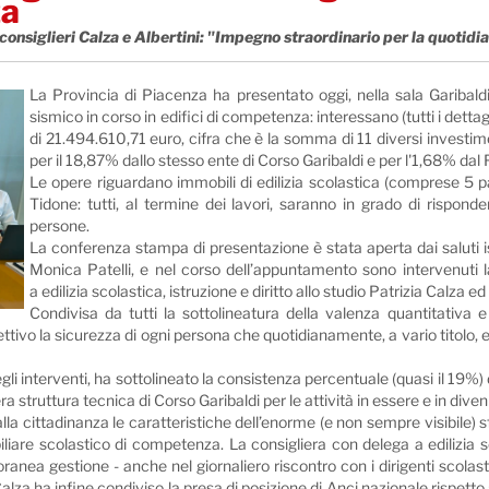
za
 i consiglieri Calza e Albertini: "Impegno straordinario per la quotidia
La Provincia di Piacenza ha presentato oggi, nella sala Garibald
sismico in corso in edifici di competenza: interessano (tutti i dettagl
di 21.494.610,71 euro, cifra che è la somma di 11 diversi invest
per il 18,87% dallo stesso ente di Corso Garibaldi e per l'1,68% dal F
Le opere riguardano immobili di edilizia scolastica (comprese 5 p
Tidone: tutti, al termine dei lavori, saranno in grado di rispond
persone.
La conferenza stampa di presentazione è stata aperta dai saluti is
Monica Patelli, e nel corso dell’appuntamento sono intervenuti 
a edilizia scolastica, istruzione e diritto allo studio Patrizia Calza ed
Condivisa da tutti la sottolineatura della valenza quantitativa e 
ttivo la sicurezza di ogni persona che quotidianamente, a vario titolo, e
egli interventi, ha sottolineato la consistenza percentuale (quasi il 19%)
ra struttura tecnica di Corso Garibaldi per le attività in essere e in diven
lla cittadinanza le caratteristiche dell’enorme (e non sempre visibile) s
liare scolastico di competenza. La consigliera con delega a edilizia sco
ea gestione - anche nel giornaliero riscontro con i dirigenti scolastici 
alza ha infine condiviso la presa di posizione di Anci nazionale rispetto