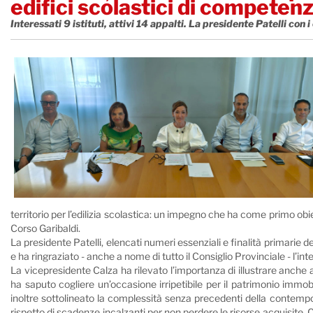
edifici scolastici di competen
Interessati 9 istituti, attivi 14 appalti. La presidente Patelli con
territorio per l’edilizia scolastica: un impegno che ha come primo obie
Corso Garibaldi.
La presidente Patelli, elencati numeri essenziali e finalità primarie d
e ha ringraziato - anche a nome di tutto il Consiglio Provinciale - l’inte
La vicepresidente Calza ha rilevato l’importanza di illustrare anche a
ha saputo cogliere un’occasione irripetibile per il patrimonio immobi
inoltre sottolineato la complessità senza precedenti della contemporan
rispetto di scadenze incalzanti per non perdere le risorse acquisite. C