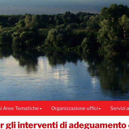
ni Aree Tematiche
Organizzazione uffici
Servizi 
per gli interventi di adeguament