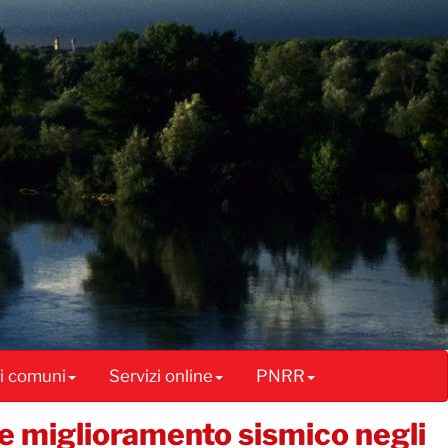
ai comuni
Servizi online
PNRR
o e miglioramento sismico negli