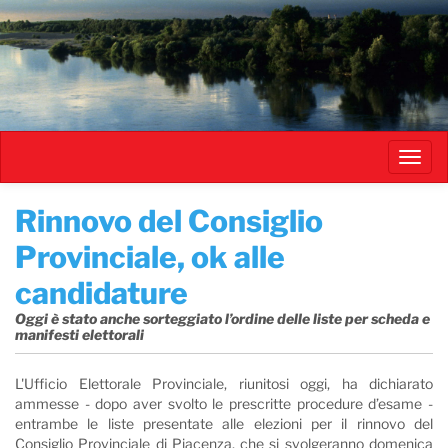
Salta
al
contenuto
principale
Toggl
navig
Rinnovo del Consiglio
Provinciale, ok alle
candidature
Oggi è stato anche sorteggiato l’ordine delle liste per scheda e
manifesti elettorali
L'Ufficio Elettorale Provinciale, riunitosi oggi, ha dichiarato
ammesse - dopo aver svolto le prescritte procedure d’esame -
entrambe le liste presentate alle elezioni per il rinnovo del
Consiglio Provinciale di Piacenza, che si svolgeranno domenica