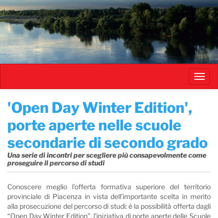
Salta
al
contenuto
principale
Toggl
navig
​'Open Day Winter Edition',
porte aperte nelle scuole
secondarie di secondo grado
Una serie di incontri per scegliere più consapevolmente come
proseguire il percorso di studi
Conoscere meglio l'offerta formativa superiore del territorio
provinciale di Piacenza in vista dell’importante scelta in merito
alla prosecuzione del percorso di studi: è la possibilità offerta dagli
“Open Day Winter Edition”, l’iniziativa di porte aperte delle Scuole