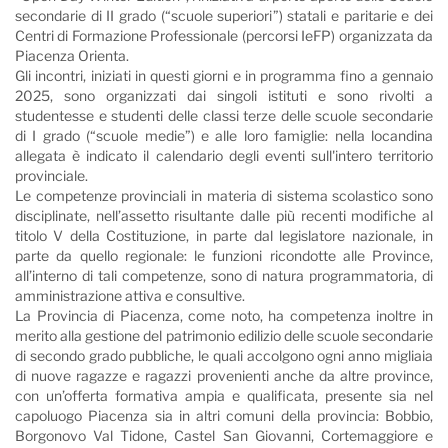
secondarie di II grado (“scuole superiori”) statali e paritarie e dei
Centri di Formazione Professionale (percorsi IeFP) organizzata da
Piacenza Orienta.
Gli incontri, iniziati in questi giorni e in programma fino a gennaio
2025, sono organizzati dai singoli istituti e sono rivolti a
studentesse e studenti delle classi terze delle scuole secondarie
di I grado (“scuole medie”) e alle loro famiglie: nella locandina
allegata è indicato il calendario degli eventi sull'intero territorio
provinciale.
Le competenze provinciali in materia di sistema scolastico sono
disciplinate, nell’assetto risultante dalle più recenti modifiche al
titolo V della Costituzione, in parte dal legislatore nazionale, in
parte da quello regionale: le funzioni ricondotte alle Province,
all’interno di tali competenze, sono di natura programmatoria, di
amministrazione attiva e consultive.
La Provincia di Piacenza, come noto, ha competenza inoltre in
merito alla gestione del patrimonio edilizio delle scuole secondarie
di secondo grado pubbliche, le quali accolgono ogni anno migliaia
di nuove ragazze e ragazzi provenienti anche da altre province,
con un’offerta formativa ampia e qualificata, presente sia nel
capoluogo Piacenza sia in altri comuni della provincia: Bobbio,
Borgonovo Val Tidone, Castel San Giovanni, Cortemaggiore e