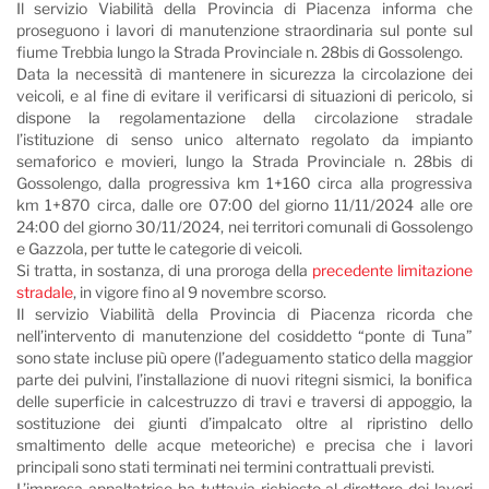
Il servizio Viabilità della Provincia di Piacenza informa che
proseguono i lavori di manutenzione straordinaria sul ponte sul
fiume Trebbia lungo la Strada Provinciale n. 28bis di Gossolengo.
Data la necessità di mantenere in sicurezza la circolazione dei
veicoli, e al fine di evitare il verificarsi di situazioni di pericolo, si
dispone la regolamentazione della circolazione stradale
l’istituzione di senso unico alternato regolato da impianto
semaforico e movieri, lungo la Strada Provinciale n. 28bis di
Gossolengo, dalla progressiva km 1+160 circa alla progressiva
km 1+870 circa, dalle ore 07:00 del giorno 11/11/2024 alle ore
24:00 del giorno 30/11/2024, nei territori comunali di Gossolengo
e Gazzola, per tutte le categorie di veicoli.
Si tratta, in sostanza, di una proroga della
precedente limitazione
stradale
, in vigore fino al 9 novembre scorso.
Il servizio Viabilità della Provincia di Piacenza ricorda che
nell’intervento di manutenzione del cosiddetto “ponte di Tuna”
sono state incluse più opere (l’adeguamento statico della maggior
parte dei pulvini, l’installazione di nuovi ritegni sismici, la bonifica
delle superficie in calcestruzzo di travi e traversi di appoggio, la
sostituzione dei giunti d’impalcato oltre al ripristino dello
smaltimento delle acque meteoriche) e precisa che i lavori
principali sono stati terminati nei termini contrattuali previsti.
L’impresa appaltatrice ha tuttavia richiesto al direttore dei lavori