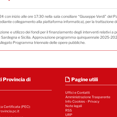
con inizio alle ore 17:30 nella sala consiliare “Giuseppe Verdi” del P
diante collegamento alla piattaforma informatica), per la trattazione d
ione e utilizzo dei fondi per il finanziamento degli interventi relativi a
gioni Sardegna e Sicilia. Approvazione programma quinquennale 2025-20
 Allegato Programma triennale delle opere pubbliche.
i Provincia di
Pagine utili
Uffici e Contatti
Amministrazione Trasparente
Info Cookies
-
Privacy
Note legali
ca Certificata (PEC):
RSS
ovincia.pc.it
URP