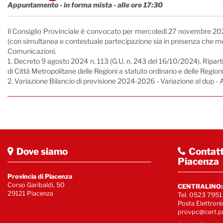
Appuntamento - in forma mista - alle ore 17:30
Il Consiglio Provinciale è convocato per mercoledì 27 novembre 2024 
(con simultanea e contestuale partecipazione sia in presenza che me
Comunicazioni.
1. Decreto 9 agosto 2024 n. 113 (G.U. n. 243 del 16/10/2024). Ripartiz
di Città Metropolitane delle Regioni a statuto ordinario e delle Re
2. Variazione Bilancio di previsione 2024-2026 - Variazione al dup -
Dove siamo
Contatt
Piacenza
Provincia di Piacenza
Corso Garibaldi, 50
CENTRALINO:
29121 Piacenza
Tel. 0523 7951
Posta Elettroni
provpc@cert.pr